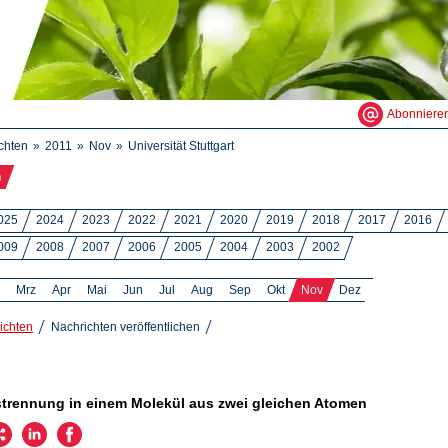
Abonniere
chten
2011
Nov
Universität Stuttgart
n
025
2024
2023
2022
2021
2020
2019
2018
2017
2016
009
2008
2007
2006
2005
2004
2003
2002
Mrz
Apr
Mai
Jun
Jul
Aug
Sep
Okt
Nov
Dez
ichten
Nachrichten veröffentlichen
1
trennung in einem Molekül aus zwei gleichen Atomen