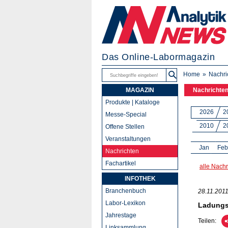
Das Online-Labormagazin
Home
Nachri
MAGAZIN
Nachrichte
Produkte | Kataloge
2026
2
Messe-Special
2010
2
Offene Stellen
Veranstaltungen
Jan
Feb
Nachrichten
Fachartikel
alle Nachr
INFOTHEK
Branchenbuch
28.11.201
Labor-Lexikon
Ladungs
Jahrestage
Teilen:
Linksammlung