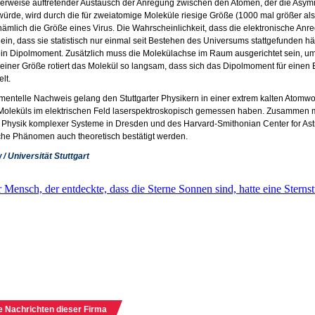
erweise auftretender Austausch der Anregung zwischen den Atomen, der die Asymm
ürde, wird durch die für zweiatomige Moleküle riesige Größe (1000 mal größer als
nämlich die Größe eines Virus. Die Wahrscheinlichkeit, dass die elektronische An
lein, dass sie statistisch nur einmal seit Bestehen des Universums stattgefunden h
in Dipolmoment. Zusätzlich muss die Molekülachse im Raum ausgerichtet sein, um
einer Größe rotiert das Molekül so langsam, dass sich das Dipolmoment für einen
elt.
mentelle Nachweis gelang den Stuttgarter Physikern in einer extrem kalten Atomw
Moleküls im elektrischen Feld laserspektroskopisch gemessen haben. Zusammen m
für Physik komplexer Systeme in Dresden und des Harvard-Smithonian Center for As
che Phänomen auch theoretisch bestätigt werden.
 / Universität Stuttgart
e Nachrichten dieser Firma