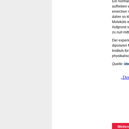
Ein normal
aufheben w
erreichen 
daher so k
Moleküle e
Aufgrund s
zu null mitt
Der experi
dipolaren 
Instituts 
physikalis
Quelle:
idw
Weiter