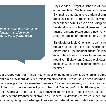
Physiker des 5. Physikalischen Instituts d
experimentellen Nachweis eines Molekül
Symmetrie eine räumliche Ladungstrennu
der klassischen Lehrbuchmeinung, wie s
beschrieben wird. Der von den Stuttgart
Verständnis von polaren Molekülen. Zukü
auch chemische Reaktionen einzelner Mol
Arbeit wurde in der renommierten Zeitschri
Ein dipolares Molekül entsteht durch e
negativ geladenen Elektronenwolke rela
elektrisches Dipolmoment auftritt. Üblic
eine unterschiedlich starke Anziehungskr
negativen Elektronen. Daraus folgt, das
gleichen Atomen, nach gängigem Verst
besitzen.
 der Gruppe von Prof. Tilman Pfau entdeckten homonuklearen Molekülen mit per
bundene Rydberg Moleküle, mit deren erstmaligen Erzeugung die Arbeitsgruppe 2
h aus zwei gleichen Atomen des Elements Rubidium zusammen, von denen sich ei
findet, einem sogenannten Rydberg-Zustand. Die ungewöhnliche Bindung wird ei
gten Atoms vermittelt, das am zweiten Atom gestreut wird. Durch die Streuung d
h die Aufenthaltswahrscheinlichkeit des Rydberg-Elektrons leicht, was zu einer Stö
t erzeugt. Aufgrund bisheriger theoretischer Behandlungen wurde kein Dipolmom