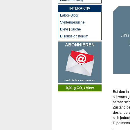
INTERAKTIV
Labor-Blog
Stellengesuche
Biete | Suche
Diskussionsforum
ABONNIEREN
und nichts verpassen
0,01 g CO
/ View
2
Bei den in
schwach ge
setzen sic
Zustand be
des angere
sich jedoc
Dipolmomen