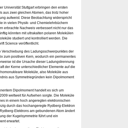
er Universität Stuttgart erbringen den ersten
s aus zwei gleichen Atomen, das trotz hoher
ng aufweist. Diese Beobachtung widerspricht
ie in vielen Physik- und Chemielehrbüchern
ern erbrachte Nachweis verbessert nicht nur das
nftig könnten mit ultrakalten polaren Molekülen
eküle studiert und kontrolliert werden. Die
ft Science veröffentlicht.
ine Verschiebung des Ladungsschwerpunktes der
tiv zum positiven Kern, wodurch ein permanentes
herweise ist die Ursache dieser Ladungstrennung
aft der Kerne unterschiedlicher Elemente auf die
s homonukleare Moleküle, also Moleküle aus
ändnis aus Symmetriegründen kein Dipolmoment
manentem Dipolmoment handelt es sich um
009 weltweit für Aufsehen sorgte. Die Moleküle
nes in einem hoch angeregten elektronischen
nzig durch das hochangeregte Rydberg-Elektron
es Rydberg-Elektrons am gebundenen Atom ändert
rung der Kugelsymmetrie führt und ein
ent erwartet.