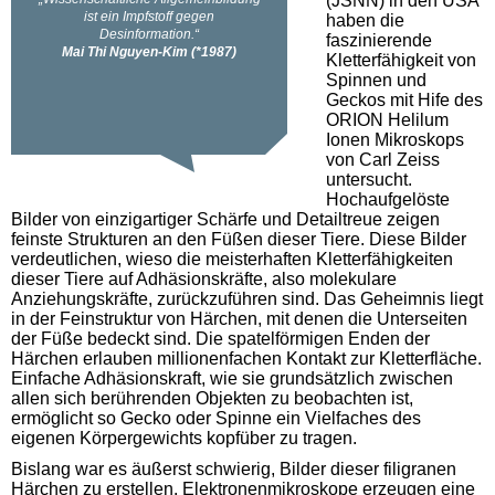
(JSNN) in den USA
haben die
faszinierende
Kletterfähigkeit von
Spinnen und
Geckos mit Hife des
ORION Helilum
Ionen Mikroskops
von Carl Zeiss
untersucht.
Hochaufgelöste
Bilder von einzigartiger Schärfe und Detailtreue zeigen
feinste Strukturen an den Füßen dieser Tiere. Diese Bilder
verdeutlichen, wieso die meisterhaften Kletterfähigkeiten
dieser Tiere auf Adhäsionskräfte, also molekulare
Anziehungskräfte, zurückzuführen sind. Das Geheimnis liegt
in der Feinstruktur von Härchen, mit denen die Unterseiten
der Füße bedeckt sind. Die spatelförmigen Enden der
Härchen erlauben millionenfachen Kontakt zur Kletterfläche.
Einfache Adhäsionskraft, wie sie grundsätzlich zwischen
allen sich berührenden Objekten zu beobachten ist,
ermöglicht so Gecko oder Spinne ein Vielfaches des
eigenen Körpergewichts kopfüber zu tragen.
Bislang war es äußerst schwierig, Bilder dieser filigranen
Härchen zu erstellen. Elektronenmikroskope erzeugen eine