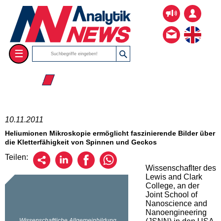
☰
☰ 2011
10.11.2011
Heliumionen Mikroskopie ermöglicht faszinierende Bilder über
die Kletterfähigkeit von Spinnen und Geckos
Teilen:
Wissenschaflter des
Lewis and Clark
College, an der
Joint School of
Nanoscience and
Nanoengineering