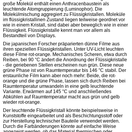
große Molekül enthält einen Anthracenbaustein als
leuchtende Atomgruppierung (Luminophor). Die
Molekülmischung aggregiert zu Flüssigkristallen. Moleküle
im flüssigkristallinen Zustand liegen teilweise geordnet vor
wie in einem Kristall, sind dabei aber beweglich wie in einer
Flüssigkeit. Flüssigkristalle kennt man vor allem als
Bestandteil von Displays.
Die japanischen Forscher präparierten dünne Filme aus
ihren speziellen Flüssigkristallen. Unter UV-Licht leuchten
diese Filme rot-orange. Mechanisches Scheren, etwa durch
Reiben, bei 90 °C ändert die Anordnung der Flüssigkristalle
- die geriebenen Stellen erscheinen nun grün. Diese neue
grüne Phase ist von Raumtemperatur bis 146 °C stabil. Der
erstaunliche Film kann aber noch mehr: Beide, die rot-
orange und die grüne Phase, lassen sich durch Reiben bei
Raumtemperatur umwandeln in eine gelb leuchtende
Variante. Erwärmen auf 145 °C und anschließendes
Abkühlen auf Raumtemperatur macht aus grün und gelb
wieder rot-orange.
Der leuchtende Flüssigkristall könnte beispielsweise in
Kunststoffe eingearbeitet und als Beschichtungsstoff oder
zur Herstellung technischer Bauteile verwendet werden.
Durch die Farbänderungen könnte auf einfache Weise
angezeigt werden, ob das Material thermischen oder