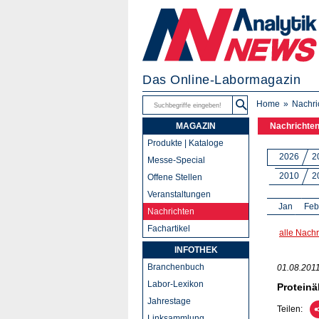
Das Online-Labormagazin
Home
Nachri
MAGAZIN
Nachrichte
Produkte | Kataloge
2026
2
Messe-Special
2010
2
Offene Stellen
Veranstaltungen
Jan
Feb
Nachrichten
Fachartikel
alle Nachr
INFOTHEK
Branchenbuch
01.08.201
Labor-Lexikon
Proteinä
Jahrestage
Teilen:
Linksammlung