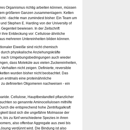
es Organismus richtig arbeiten können, müssen
einem größeren Ganzen zusammenlagern. Ketten
cht - dachte man zumindest bisher. Ein Team um
und Stephen E. Harding von der University of
Gegenteil bewiesen. In der Zeitschrift
 ihre Entdeckung vor: Cellulose-ähnliche
 aus mehreren Untereinheiten bilden können.
tionaler Eiweiße sind nicht chemisch
durch physikalische Anziehungskräfte
 je nach Umgebungsbedingungen auch wieder
gen, dass Moleküle aus vielen Zuckereinheiten,
Verhalten nicht zeigen. Definierte, reversible
etten wurden bisher nicht beobachtet. Das
un erstmals eine proteinähnliche
u definierten Oligomeren nachweisen - ein
aride. Cellulose, Hauptbestandteil pflanzlicher
rsuchten so genannte Aminocellulosen mithilfe
. Durch die entsprechend hohe Zentrifugalkraft
keit lässt sich die ungefähre Molmasse der
 bis zu fünf verschiedene Spezies in ihren
mers, also offenbar Aggregate aus zwei bis
Lösung verdünnt wird. Die Bindung ist also