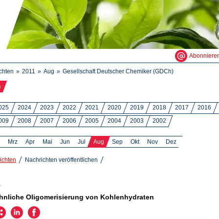
Abonniere
chten
2011
Aug
Gesellschaft Deutscher Chemiker (GDCh)
n
025
2024
2023
2022
2021
2020
2019
2018
2017
2016
009
2008
2007
2006
2005
2004
2003
2002
Mrz
Apr
Mai
Jun
Jul
Aug
Sep
Okt
Nov
Dez
ichten
Nachrichten veröffentlichen
1
hnliche Oligomerisierung von Kohlenhydraten