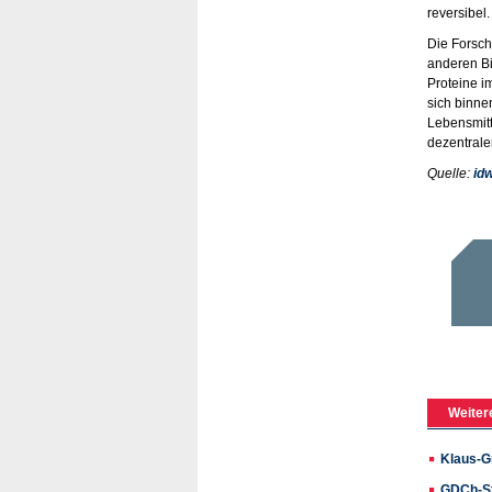
reversibel.
Die Forsch
anderen Bi
Proteine i
sich binne
Lebensmitt
dezentrale
Quelle:
id
Weiter
Klaus-G
GDCh-St