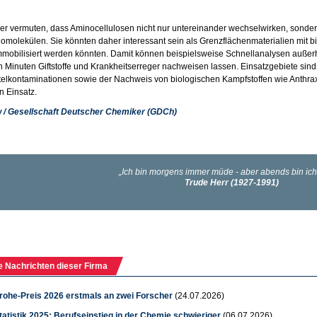
er vermuten, dass Aminocellulosen nicht nur untereinander wechselwirken, sonder
omolekülen. Sie könnten daher interessant sein als Grenzflächenmaterialien mit b
mmobilisiert werden könnten. Damit können beispielsweise Schnellanalysen außerh
n Minuten Giftstoffe und Krankheitserreger nachweisen lassen. Einsatzgebiete sin
elkontaminationen sowie der Nachweis von biologischen Kampfstoffen wie Anthrax
n Einsatz.
w / Gesellschaft Deutscher Chemiker (GDCh)
e Nachrichten dieser Firma
rohe-Preis 2026 erstmals an zwei Forscher
(24.07.2026)
atistik 2025: Berufseinstieg in der Chemie schwieriger
(06.07.2026)