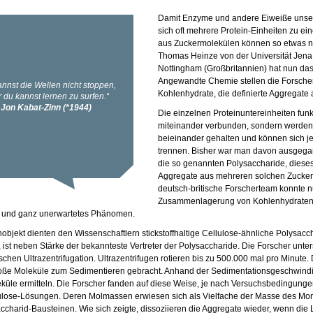
Damit Enzyme und andere Eiweiße unser
sich oft mehrere Protein-Einheiten zu 
aus Zuckermolekülen können so etwas ni
Thomas Heinze von der Universität Jena 
Nottingham (Großbritannien) hat nun das 
Angewandte Chemie stellen die Forscher
Kohlenhydrate, die definierte Aggregate
Die einzelnen Proteinuntereinheiten funk
miteinander verbunden, sondern werden 
beieinander gehalten und können sich
trennen. Bisher war man davon ausgegan
die so genannten Polysaccharide, dieses 
Aggregate aus mehreren solchen Zuckerk
deutsch-britische Forscherteam konnte n
Zusammenlagerung von Kohlenhydraten z
s und ganz unerwartetes Phänomen.
nobjekt dienten den Wissenschaftlern stickstoffhaltige Cellulose-ähnliche Polysacch
 ist neben Stärke der bekannteste Vertreter der Polysaccharide. Die Forscher unte
ischen Ultrazentrifugation. Ultrazentrifugen rotieren bis zu 500.000 mal pro Minute
ße Moleküle zum Sedimentieren gebracht. Anhand der Sedimentationsgeschwindig
üle ermitteln. Die Forscher fanden auf diese Weise, je nach Versuchsbedingungen,
lose-Lösungen. Deren Molmassen erwiesen sich als Vielfache der Masse des Mono
accharid-Bausteinen. Wie sich zeigte, dissoziieren die Aggregate wieder, wenn die 