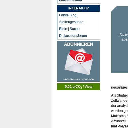
INTERAKTIV
Labor-Blog
Stellengesuche
Biete | Suche
Diskussionsforum
ABONNIEREN
und nichts verpassen
0,01 g CO
/ View
neuartige
2
Als Studie
Zellwände,
der analyt
werden gro
Makromolek
Aminocellu
fünf Polys