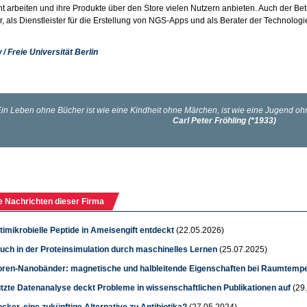
ent arbeiten und ihre Produkte über den Store vielen Nutzern anbieten. Auch der Bet
r, als Dienstleister für die Erstellung von NGS-Apps und als Berater der Technologi
 / Freie Universität Berlin
e Nachrichten dieser Firma
imikrobielle Peptide in Ameisengift entdeckt
(22.05.2026)
uch in der Proteinsimulation durch maschinelles Lernen
(25.07.2025)
ren-Nanobänder: magnetische und halbleitende Eigenschaften bei Raumtempe
ützte Datenanalyse deckt Probleme in wissenschaftlichen Publikationen auf
(29
cker, eine zukünftige Alternative zu Antibiotika?
(27.05.2024)