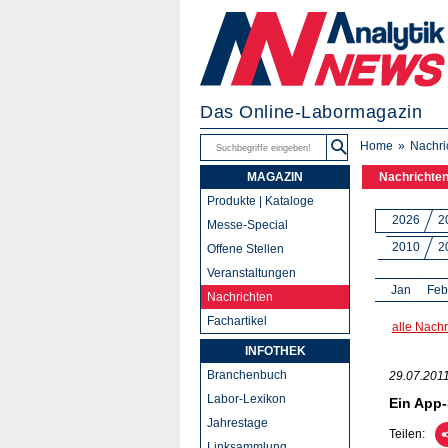
Das Online-Labormagazin
Home
Nachri
MAGAZIN
Nachrichte
Produkte | Kataloge
2026
2
Messe-Special
2010
2
Offene Stellen
Veranstaltungen
Jan
Feb
Nachrichten
Fachartikel
alle Nachr
INFOTHEK
Branchenbuch
29.07.201
Labor-Lexikon
Ein App-
Jahrestage
Teilen:
Linksammlung