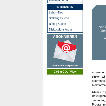
INTERAKTIV
Labor-Blog
Stellengesuche
Biete | Suche
Diskussionsforum
ABONNIEREN
und nichts verpassen
0,01 g CO
/ View
auswerten,
2
sinken, wi
allerdings
bioinforma
Dieses Pro
Beteiligte
Technologi
Programmen