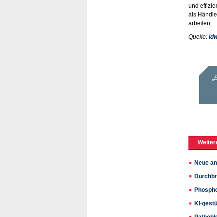
und effizi
als Händle
arbeiten.
Quelle:
idw
Weiter
Neue ant
Durchbr
Phospho
KI-gest
Pathoblo