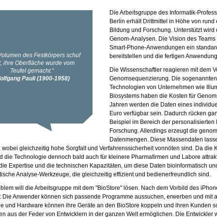
Die Arbeitsgruppe des Informatik-Professo
Berlin erhält Drittmittel in Höhe von run
Bildung und Forschung. Unterstützt wird 
Genom-Analysen. Die Vision des Teams is
Smart-Phone-Anwendungen ein standardi
bereitstellen und die fertigen Anwendun
Die Wissenschaftler reagieren mit dem 
Genomsequenzierung. Die sogenannten 
Technologien von Unternehmen wie Illum
Biosystems haben die Kosten für Genom
Jahren werden die Daten eines individu
Euro verfügbar sein. Dadurch rücken g
Beispiel im Bereich der personalisierte
Forschung. Allerdings erzeugt die geno
Datenmengen. Diese Massendaten lassen
 wobei gleichzeitig hohe Sorgfalt und Verfahrenssicherheit vonnöten sind. Da die
rd die Technologie dennoch bald auch für kleinere Pharmafirmen und Labore attrak
 die Expertise und die technischen Kapazitäten, um diese Daten bioinformatisch und 
tische Analyse-Werkzeuge, die gleichzeitig effizient und bedienerfreundlich sind.
blem will die Arbeitsgruppe mit dem "BioStore" lösen. Nach dem Vorbild des iPhone-P
n: Die Anwender können sich passende Programme aussuchen, erwerben und mit an
e und Hardware können ihre Geräte an den BioStore koppeln und ihren Kunden so 
 aus der Feder von Entwicklern in der ganzen Welt ermöglichen. Die Entwickler