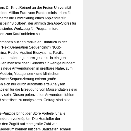
rs Dr. Knut Reinert an der Freien Universität
d einer Million Euro vom Bundesministerium für
damit die Entwicklung eines App-Store für
t ein "BioStore", der ähnlich den App-Stores für
siertes Werkzeug für Programmierer
gen zum Kauf anbieten soll.
Vorhaben auf den radikalen Umbruch in der
"Next Generation Sequencing" (NGS)-
ina, Roche, Applied Biosystems, Pacific
sequenzierung enorm gesenkt. In einigen
ellen menschlichen Genoms für wenige hundert
anz neue Anwendungen in greifbare Nähe, zum
n Medizin, Metagenomik und klinischen
mische Sequenzierung extrem große
 sich nur durch automatisierte Analysen
 Kosten für die Erzeugung von Massendaten stetig
tiv sein. Diesen potenziellen Anwendern fehlen
statistisch zu analysieren. Gefragt sind also
rinzips bringt der Store Vorteile für alle
deren verknüpfen. Die Hersteller der
den Zugriff auf eine große Zahl von
 wiederum können mit dem Baukasten schnell