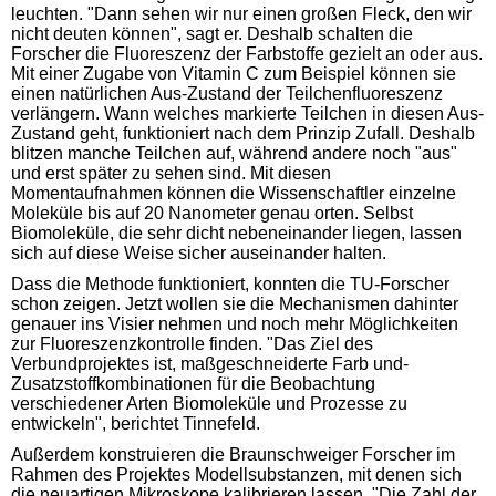
leuchten. "Dann sehen wir nur einen großen Fleck, den wir
nicht deuten können", sagt er. Deshalb schalten die
Forscher die Fluoreszenz der Farbstoffe gezielt an oder aus.
Mit einer Zugabe von Vitamin C zum Beispiel können sie
einen natürlichen Aus-Zustand der Teilchenfluoreszenz
verlängern. Wann welches markierte Teilchen in diesen Aus-
Zustand geht, funktioniert nach dem Prinzip Zufall. Deshalb
blitzen manche Teilchen auf, während andere noch "aus"
und erst später zu sehen sind. Mit diesen
Momentaufnahmen können die Wissenschaftler einzelne
Moleküle bis auf 20 Nanometer genau orten. Selbst
Biomoleküle, die sehr dicht nebeneinander liegen, lassen
sich auf diese Weise sicher auseinander halten.
Dass die Methode funktioniert, konnten die TU-Forscher
schon zeigen. Jetzt wollen sie die Mechanismen dahinter
genauer ins Visier nehmen und noch mehr Möglichkeiten
zur Fluoreszenzkontrolle finden. "Das Ziel des
Verbundprojektes ist, maßgeschneiderte Farb und-
Zusatzstoffkombinationen für die Beobachtung
verschiedener Arten Biomoleküle und Prozesse zu
entwickeln", berichtet Tinnefeld.
Außerdem konstruieren die Braunschweiger Forscher im
Rahmen des Projektes Modellsubstanzen, mit denen sich
die neuartigen Mikroskope kalibrieren lassen. "Die Zahl der