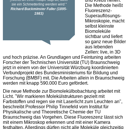
und Krebs helfen.
Die Methode heißt
Fluoreszenz-
Superauflösungs-
Mikroskopie, macht
selbst kleinste
Biomoleküle
sichtbar und liefert
so ganz neue Bilder
aus lebenden
Zellen: live, in 3D
und hoch präzise. An Grundlagen und Feintuning arbeiten
Forscher der Technischen Universität (TU) Braunschweig
jetzt in einem von der Universität Würzburg koordinierten
Verbundprojekt des Bundesministeriums für Bildung und
Forschung (BMBF) mit. Die Arbeiten allein in Braunschweig
werden mit knapp 590.000 Euro gefördert.
Die neue Methode zur Biomolekülbobachtung arbeitet mit
Licht. "Wir markieren Molekülstrukturen gezielt mit
Farbstoffen und regen sie mit Laserlicht zum Leuchten an",
beschreibt Professor Philip Tinnefeld vom Institut für
Physikalische und Theoretische Chemie der TU
Braunschweig das Vorgehen. Diese Fluoreszenz lässt sich
mit einem Mikroskop erkennen und mit einer Kamera
festhalten. Allerdings dürfen nicht alle Moleküle gleichzeitig