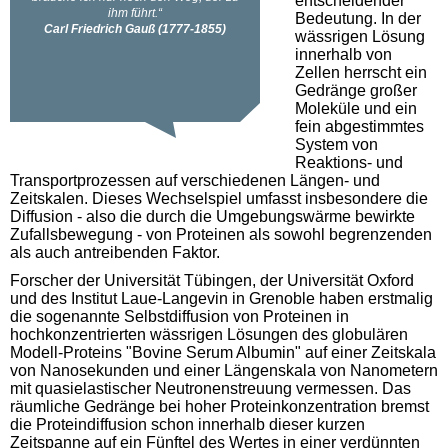
entscheidender
Bedeutung. In der
wässrigen Lösung
innerhalb von
Zellen herrscht ein
Gedränge großer
Moleküle und ein
fein abgestimmtes
System von
Reaktions- und
Transportprozessen auf verschiedenen Längen- und
Zeitskalen. Dieses Wechselspiel umfasst insbesondere die
Diffusion - also die durch die Umgebungswärme bewirkte
Zufallsbewegung - von Proteinen als sowohl begrenzenden
als auch antreibenden Faktor.
Forscher der Universität Tübingen, der Universität Oxford
und des Institut Laue-Langevin in Grenoble haben erstmalig
die sogenannte Selbstdiffusion von Proteinen in
hochkonzentrierten wässrigen Lösungen des globulären
Modell-Proteins "Bovine Serum Albumin" auf einer Zeitskala
von Nanosekunden und einer Längenskala von Nanometern
mit quasielastischer Neutronenstreuung vermessen. Das
räumliche Gedränge bei hoher Proteinkonzentration bremst
die Proteindiffusion schon innerhalb dieser kurzen
Zeitspanne auf ein Fünftel des Wertes in einer verdünnten