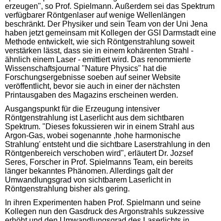
erzeugen", so Prof. Spielmann. Außerdem sei das Spektrum
verfügbarer Röntgenlaser auf wenige Wellenlängen
beschränkt. Der Physiker und sein Team von der Uni Jena
haben jetzt gemeinsam mit Kollegen der GSI Darmstadt eine
Methode entwickelt, wie sich Röntgenstrahlung soweit
verstärken lässt, dass sie in einem kohärenten Strahl -
ähnlich einem Laser - emittiert wird. Das renommierte
Wissenschaftsjournal "Nature Physics" hat die
Forschungsergebnisse soeben auf seiner Website
veröffentlicht, bevor sie auch in einer der nächsten
Printausgaben des Magazins erscheinen werden.
Ausgangspunkt für die Erzeugung intensiver
Röntgenstrahlung ist Laserlicht aus dem sichtbaren
Spektrum. "Dieses fokussieren wir in einem Strahl aus
Argon-Gas, wobei sogenannte ,hohe harmonische
Strahlung' entsteht und die sichtbare Laserstrahlung in den
Röntgenbereich verschoben wird", erläutert Dr. Jozsef
Seres, Forscher in Prof. Spielmanns Team, ein bereits
länger bekanntes Phänomen. Allerdings galt der
Umwandlungsgrad von sichtbarem Laserlicht in
Röntgenstrahlung bisher als gering.
In ihren Experimenten haben Prof. Spielmann und seine
Kollegen nun den Gasdruck des Argonstrahls sukzessive
erhöht und den Umwandlungsgrad des Laserlichts in