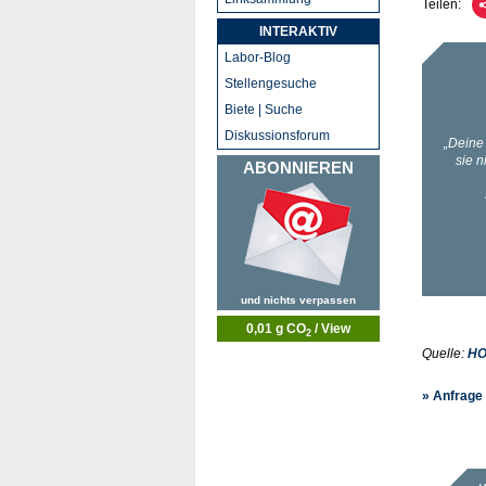
Teilen:
INTERAKTIV
Labor-Blog
Stellengesuche
Biete | Suche
Diskussionsforum
ABONNIEREN
und nichts verpassen
0,01 g CO
/ View
2
Quelle:
HO
» Anfrage