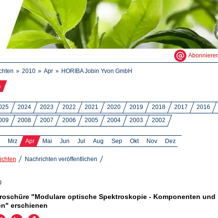
Abonniere
chten
2010
Apr
HORIBA Jobin Yvon GmbH
n
025
2024
2023
2022
2021
2020
2019
2018
2017
2016
009
2008
2007
2006
2005
2004
2003
2002
Mrz
Apr
Mai
Jun
Jul
Aug
Sep
Okt
Nov
Dez
ichten
Nachrichten veröffentlichen
0
roschüre "Modulare optische Spektroskopie - Komponenten und
n" erschienen