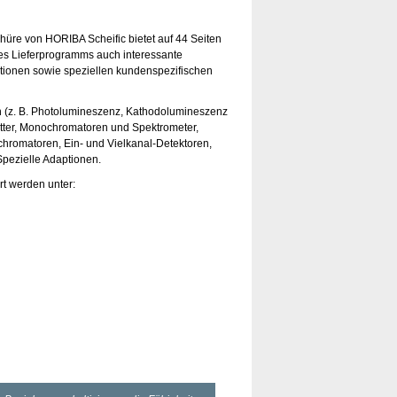
chüre von HORIBA Scheific bietet auf 44 Seiten
des Lieferprogramms auch interessante
ationen sowie speziellen kundenspezifischen
nen (z. B. Photolumineszenz, Kathodolumineszenz
ter, Monochromatoren und Spektrometer,
hromatoren, Ein- und Vielkanal-Detektoren,
Spezielle Adaptionen.
t werden unter: