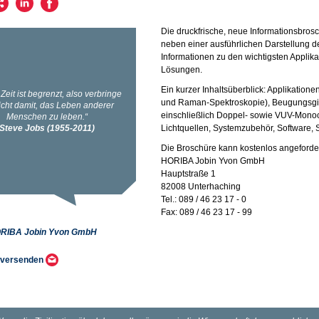
Die druckfrische, neue Informationsbros
neben einer ausführlichen Darstellung 
Informationen zu den wichtigsten Applik
Lösungen.
Ein kurzer Inhaltsüberblick: Applikatio
und Raman-Spektroskopie), Beugungsgit
einschließlich Doppel- sowie VUV-Monoc
Lichtquellen, Systemzubehör, Software, 
Die Broschüre kann kostenlos angeforder
HORIBA Jobin Yvon GmbH
Hauptstraße 1
82008 Unterhaching
Tel.: 089 / 46 23 17 - 0
Fax: 089 / 46 23 17 - 99
RIBA Jobin Yvon GmbH
 versenden