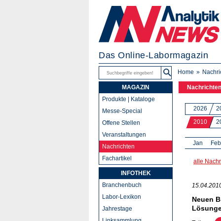
Das Online-Labormagazin
Home
Nachri
MAGAZIN
Nachrichte
Produkte | Kataloge
2026
2
Messe-Special
2010
2
Offene Stellen
Veranstaltungen
Jan
Feb
Nachrichten
Fachartikel
alle Nachr
INFOTHEK
Branchenbuch
15.04.201
Labor-Lexikon
Neuen B
Lösunge
Jahrestage
Linksammlung