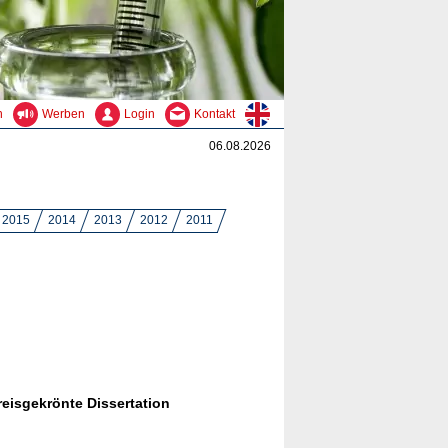
n
Werben
Login
Kontakt
06.08.2026
2015
2014
2013
2012
2011
reisgekrönte Dissertation