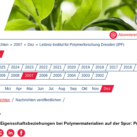
Abonniere
chten
2007
Dez
Leibniz-Institut für Polymerforschung Dresden (IPF)
n
025
2024
2023
2022
2021
2020
2019
2018
2017
2016
009
2008
2007
2006
2005
2004
2003
2002
Mrz
Apr
Mai
Jun
Jul
Aug
Sep
Okt
Nov
Dez
ichten
Nachrichten veröffentlichen
7
-Eigenschaftsbeziehungen bei Polymermaterialien auf der Spur: P