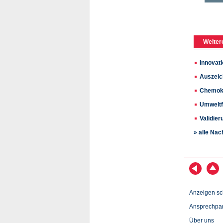
Weiter
Innovati
Auszeic
Chemoki
Umweltf
Validie
» alle Nac
Anzeigen sc
Ansprechpar
Über uns