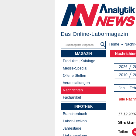
Das Online-Labormagazin
Home
Nachri
MAGAZIN
Nachrichte
Produkte | Kataloge
2026
2
Messe-Special
2010
2
Offene Stellen
Veranstaltungen
Jan
Feb
Nachrichten
Fachartikel
alle Nachr
INFOTHEK
Branchenbuch
17.12.200
Labor-Lexikon
Struktur
Jahrestage
Teilen:
Linksammlung