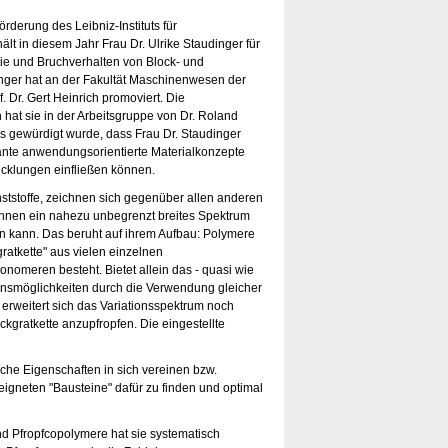
derung des Leibniz-Instituts für
ält in diesem Jahr Frau Dr. Ulrike Staudinger für
ie und Bruchverhalten von Block- und
inger hat an der Fakultät Maschinenwesen der
. Dr. Gert Heinrich promoviert. Die
 hat sie in der Arbeitsgruppe von Dr. Roland
s gewürdigt wurde, dass Frau Dr. Staudinger
sante anwendungsorientierte Materialkonzepte
wicklungen einfließen können.
nststoffe, zeichnen sich gegenüber allen anderen
ihnen ein nahezu unbegrenzt breites Spektrum
en kann. Das beruht auf ihrem Aufbau: Polymere
ratkette" aus vielen einzelnen
omeren besteht. Bietet allein das - quasi wie
ionsmöglichkeiten durch die Verwendung gleicher
erweitert sich das Variationsspektrum noch
ckgratkette anzupfropfen. Die eingestellte
che Eigenschaften in sich vereinen bzw.
igneten "Bausteine" dafür zu finden und optimal
und Pfropfcopolymere hat sie systematisch