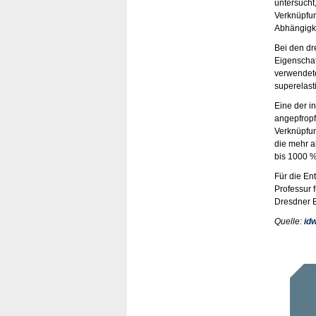
untersucht
Verknüpfun
Abhängigke
Bei den dr
Eigenschaf
verwendete
superelast
Eine der i
angepfropf
Verknüpfun
die mehr a
bis 1000 %
Für die En
Professur f
Dresdner B
Quelle:
idw