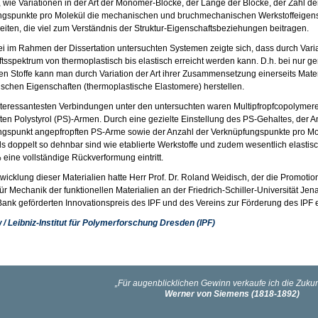
, wie Variationen in der Art der Monomer-Blöcke, der Länge der Blöcke, der Zahl de
gspunkte pro Molekül die mechanischen und bruchmechanischen Werkstoffeigensc
iten, die viel zum Verständnis der Struktur-Eigenschaftsbeziehungen beitragen.
ei im Rahmen der Dissertation untersuchten Systemen zeigte sich, dass durch Var
tsspektrum von thermoplastisch bis elastisch erreicht werden kann. D.h. bei nur ge
n Stoffe kann man durch Variation der Art ihrer Zusammensetzung einerseits Materia
ischen Eigenschaften (thermoplastische Elastomere) herstellen.
nteressantesten Verbindungen unter den untersuchten waren Multipfropfcopolymere 
ten Polystyrol (PS)-Armen. Durch eine gezielte Einstellung des PS-Gehaltes, der A
gspunkt angepfropften PS-Arme sowie der Anzahl der Verknüpfungspunkte pro Mol
ls doppelt so dehnbar sind wie etablierte Werkstoffe und zudem wesentlich elasti
 eine vollständige Rückverformung eintritt.
twicklung dieser Materialien hatte Herr Prof. Dr. Roland Weidisch, der die Promotio
ür Mechanik der funktionellen Materialien an der Friedrich-Schiller-Universität Jena
ank geförderten Innovationspreis des IPF und des Vereins zur Förderung des IPF e
 / Leibniz-Institut für Polymerforschung Dresden (IPF)