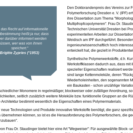
Den Doktorandenpreis des Vereins zur För
Polymerforschung Dresden e. V. (IPF) erh
ihre Dissertation zum Thema "Morpholog
Multipfropfcopolymeren". Frau Dr. Staud
Technischen Universität Dresden bei Prof
experimentellen Arbeiten zur Dissertation
Weidisch am IPF durchgeführt. Besonder
ingenieurwissenschaftlich hoch interes
entwickelt hat, die gezielt in Produktent
Synthetische Polymerwerkstoffe, d.h. Ku
Werkstoffklassen dadurch aus, dass mit 
spezieller Eigenschaften realisiert werd
sind lange Kettenmoleküle, deren "Rückg
Wiederholeinheiten, den sogenannten Mon
ein Baukasten - schon unzählige Variat
schiedlicher Monomere in regelmäßiger, blockweiser oder zufälliger Anordnung, so 
ichkeiten, seitlich zusätzlich weitere Moleküle bzw. funktionelle Gruppen an die Rü
 Architektur bestimmt wesentlich die Eigenschaften eines Polymermaterials.
 neue Technologien und Produkte innovative Werkstoffe benötigt, die ganz spezifis
 übernehmen können, so ist es die Herausforderung des Polymerforschers, die gee
nzubauen".
 von Frau Dr. Staudinger bietet hier eine Art "Wegweiser": Für ausgewählte Block- 