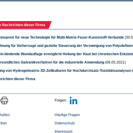
e Nachrichten dieser Firma
onspreis für neue Technologie für Multi-Matrix-Faser-Kunststoff-Verbunde
(30.0
hnung für Vorhersage und gezielte Steuerung der Verzweigung von Polyolefine
n-bindende Wundauflage ermöglicht Heilung der Haut bei chronischen Entzün
reundliches Galvanikverfahren für die industrielle Anwendung
(06.05.2021)
rung von Hydrogelmatrix-3D-Zellkulturen für Hochdurchsatz-Toxizitätsanalysen
hrichten dieser Firma
Folgen:
halten
Häufige Fragen
tner
Datenschutz
Impressum