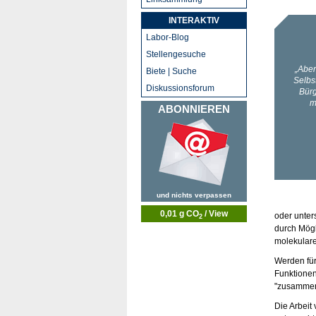
INTERAKTIV
Labor-Blog
Stellengesuche
Biete | Suche
Diskussionsforum
ABONNIEREN
und nichts verpassen
0,01 g CO
/ View
oder unter
2
durch Mögl
molekulare
Werden für
Funktionen
"zusamme
Die Arbeit