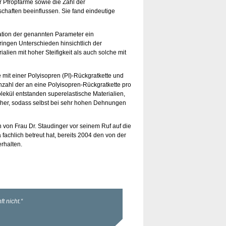
r Pfropfarme sowie die Zahl der
haften beeinflussen. Sie fand eindeutige
iation der genannten Parameter ein
ringen Unterschieden hinsichtlich der
lien mit hoher Steifigkeit als auch solche mit
mit einer Polyisopren (PI)-Rückgratkette und
nzahl der an eine Polyisopren-Rückgratkette pro
ekül entstanden superelastische Materialien,
scher, sodass selbst bei sehr hohen Dehnungen
n von Frau Dr. Staudinger vor seinem Ruf auf die
 fachlich betreut hat, bereits 2004 den von der
rhalten.