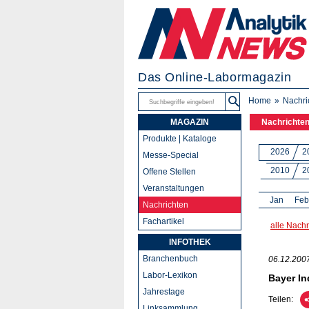
Das Online-Labormagazin
Home
Nachri
MAGAZIN
Nachrichte
Produkte | Kataloge
2026
2
Messe-Special
2010
2
Offene Stellen
Veranstaltungen
Jan
Feb
Nachrichten
Fachartikel
alle Nachr
INFOTHEK
Branchenbuch
06.12.200
Labor-Lexikon
Bayer In
Jahrestage
Teilen:
Linksammlung