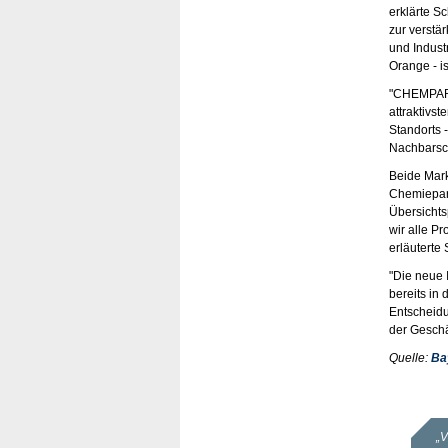
erklärte S
zur verstä
und Indust
Orange - i
"CHEMPARK 
attraktivs
Standorts 
Nachbarsch
Beide Mar
Chemiepark
Übersichts
wir alle P
erläuterte 
"Die neue 
bereits in
Entscheidun
der Geschä
Quelle:
Ba