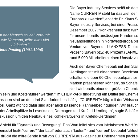
Die Bayer Industry Services heißt ab d
Name CURRENTA steht für das Ziel, der
Europas zu werden", erklärte Dr. Klaus S
Bayer Industry Services, bei einer Pres
Dezember 2007. "Konkret heißt das: Wir 
für unsere bereits ansässigen Kunden sow
Neuansiedlungen in Nordwesteuropa biet
Venture von Bayer und LANXESS. Die bei
Prozent (Bayer) bzw. 40 Prozent (LANXE
rund 5.000 Mitarbeitern einen Umsatz von
Auch der Bayer Chemiepark mit den Sta
Uerdingen tritt mit einer neuen Bezei
erhalten die über 60 Chemieparkpartner e
Marken präsentieren können", so Schäfer.
sind wir bereits einer der größten Chemi
ten sein und Kostenführer werden." Im CHEMPARK findet rund ein Drittel der Chemie
schen sind an den drei Standorten beschäftigt. "CURRENTA trägt mit der Wirtschaft
bei. Ganz wichtig dafür sind aber auch passende Rahmenbedingungen. Wir brauchen 
der Arbeitsplätze in Leverkusen, Dormagen und Krefeld-Uerdingen", sagte Schäfer. 
iskussion um den Neubau eines Kohlekraftwerks in Krefeld-Uerdingen.
teht für "Dynamik und Bewegung". Das Wort leitet sich vom lateinischen Wort "cu
rsetzt heißt "currere" "der Lauf" oder auch "laufen" - und "current" bedeutet "aktue
 drückt die mitreißende Kraft von CURRENTA aus - das neue Unternehmen packt se