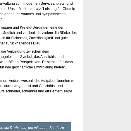
sverwaltung zum modernen Serviceanbieter und
tsein. Unser Markenzusatz "Leistung für Chemie
leich aber auch warmes und sympathisches
."
ormagen und Krefeld-Uerdingen eine der
erständlich und verdeutlicht zudem die Stärke des
ch für Sicherheit, Zuverlässigkeit und gute
eher zurückhaltendes Blau.
die Verbindung zwischen dem
bgeleitetes Symbol, das Aussichts- und
r eröffnen Perspektiven. Es steht dafür, dass
ür ihre geschäftliche Entwicklung bieten",
hmen. Andere wesentliche Aufgaben konnten wir
Strukturen angepasst und Geschäfts- und
te schneller, schlanker und effizienter", sagte