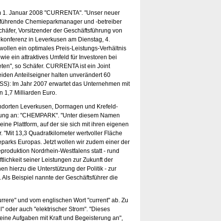
em 1. Januar 2008 "CURRENTA". "Unser neuer
 führende Chemieparkmanager und -betreiber
chäfer, Vorsitzender der Geschäftsführung von
sekonferenz in Leverkusen am Dienstag, 4.
wollen ein optimales Preis-Leistungs-Verhältnis
ie ein attraktives Umfeld für Investoren bei
en", so Schäfer. CURRENTA ist ein Joint
den Anteilseigner halten unverändert 60
SS): Im Jahr 2007 erwartet das Unternehmen mit
 1,7 Milliarden Euro.
ndorten Leverkusen, Dormagen und Krefeld-
chnung an: "CHEMPARK". "Unter diesem Namen
ine Plattform, auf der sie sich mit ihren eigenen
 "Mit 13,3 Quadratkilometer wertvoller Fläche
eparks Europas. Jetzt wollen wir zudem einer der
produktion Nordrhein-Westfalens statt - rund
lichkeit seiner Leistungen zur Zukunft der
hierzu die Unterstützung der Politik - zur
Als Beispiel nannte der Geschäftsführer die
rrere" und vom englischen Wort "current" ab. Zu
ll" oder auch "elektrischer Strom". "Dieses
ine Aufgaben mit Kraft und Begeisterung an",