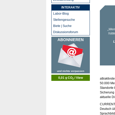
INTERAKTIV
Labor-Blog
Stellengesuche
Biete | Suche
Diskussionsforum
ABONNIEREN
und nichts verpassen
0,01 g CO
/ View
attraktivs
2
50.000 Men
Standorte 
Sicherung 
aktuelle D
CURRENTA s
Deutsch übe
Sprachbild