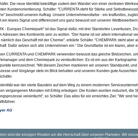
chäfer. Die neue Identität bekräftige zudem den Wandel von einer zentralen Werk
rkten Kundenorientierung. Schäfer: "CURRENTA steht für Stärke und Selbstbewuss
rie" beschreibt unseren Auftrag. Unsere Unternehmensfarbe - ein kraftvolles, zug
st ein klares Signal und differenziert uns ganz bewusst von unseren Wettbewerbern
- Europas Chemiepark" ist das Signal dafür, mit drei Standorten Leverkusen, D
ten Adressen des Kontinents sein zu wollen. "Der Name ist vor allem international v
- nämlich das Geschäft mit der Chemie", erklärte Schäfer. "CHEMPARK steht aber au
aft. Dafür setzen sich alle Unternehmen ein." Die Grundfarbe ist ein klares, aber 
ken CURRENTA und CHEMPARK verwenden bewusst das gleiche Bildzeichen, um 
manager und dem Chemiepark zu verdeutlichen. Es ist ein aus der Kartographie a
punkte kennzeichnet. "Mit diesem Zeichen markieren wir unseren Standpunkt, und wi
rozesse und Vorgänge stets im Blick behalten und unseren Kunden gute Aussichten f
Schäfer.
Identität war der vierte Baustein auf dem Weg zu einem modernen Serviceunterne
 den vergangenen Monaten mit Erfolg erledigen: Die Kosten wurden reduziert, die 
gsprozesse vereinfacht", so Schäfer. Das alles für ein erreichtes Ziel: "Wir sind heu
ftsführer.
yer AG