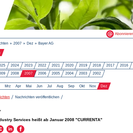
Abonniere
chten
2007
Dez
Bayer AG
n
025
2024
2023
2022
2021
2020
2019
2018
2017
2016
009
2008
2007
2006
2005
2004
2003
2002
Mrz
Apr
Mai
Jun
Jul
Aug
Sep
Okt
Nov
Dez
ichten
Nachrichten veröffentlichen
7
dustry Services heißt ab Januar 2008 "CURRENTA"