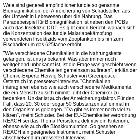
Wale sind generell empfindlicher für die so genannte
Biomagnifikation, der Anreicherung von Schadstoffen aus
der Umwelt in Lebewesen über die Nahrung. Das
Paradebeispiel für Biomagnifikation ist neben den PCBs
auch das Insektizid DDT. Es gibt einen Bericht, wonach sich
die Konzentration des für die Malariabekämpfung
verwendeten Insektizids vom Zooplankton bis hin zum
Fischadler um das 625fache erhöht.
"Wie verschiedene Chemikalien in die Nahrungskette
gelangen, ist uns ja bekannt. Was aber immer noch
weitgehend unbekannt ist, ist die Frage was geschieht wenn
verschiedene Chemikalien gemeinsam auftreten", erklärt der
Chemie-Experte Herwig Schuster von Greenpeace-
Österreich im pressetext-Interview. "Chemikalien
interagieren ebenso wie auch verschiedene Medikamente,
die ein Mensch zu sich nimmt", gibt der Chemiker zu
bedenken. Unklar ist auch der Anreicherungsfaktor. Für den
Fall, dass 20, 30 oder sogar 50 Substanzen auf einmal in
den Organismus gelangen. "Da gibt es immer noch viel zu
klären", meint Schuster. Bei der EU-Chemikalienverordnung
REACH sei das Thema Persistenz definitiv ein Kriterium,
ebenso wie auch die Bioakkumulation. So gesehen sei
REACH ein geeignetes Instrument, meint Schuster
abschließend im pressetext-Interview.