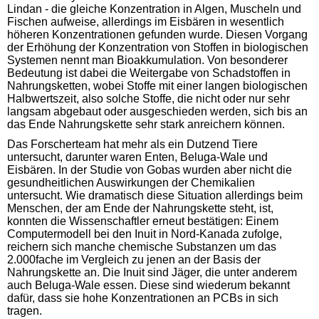
Lindan - die gleiche Konzentration in Algen, Muscheln und
Fischen aufweise, allerdings im Eisbären in wesentlich
höheren Konzentrationen gefunden wurde. Diesen Vorgang
der Erhöhung der Konzentration von Stoffen in biologischen
Systemen nennt man Bioakkumulation. Von besonderer
Bedeutung ist dabei die Weitergabe von Schadstoffen in
Nahrungsketten, wobei Stoffe mit einer langen biologischen
Halbwertszeit, also solche Stoffe, die nicht oder nur sehr
langsam abgebaut oder ausgeschieden werden, sich bis an
das Ende Nahrungskette sehr stark anreichern können.
Das Forscherteam hat mehr als ein Dutzend Tiere
untersucht, darunter waren Enten, Beluga-Wale und
Eisbären. In der Studie von Gobas wurden aber nicht die
gesundheitlichen Auswirkungen der Chemikalien
untersucht. Wie dramatisch diese Situation allerdings beim
Menschen, der am Ende der Nahrungskette steht, ist,
konnten die Wissenschaftler erneut bestätigen: Einem
Computermodell bei den Inuit in Nord-Kanada zufolge,
reichern sich manche chemische Substanzen um das
2.000fache im Vergleich zu jenen an der Basis der
Nahrungskette an. Die Inuit sind Jäger, die unter anderem
auch Beluga-Wale essen. Diese sind wiederum bekannt
dafür, dass sie hohe Konzentrationen an PCBs in sich
tragen.