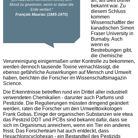
an, als dies bisher
bekannt war. Zu
diesem Schluss
kommen
Wissenschaftler der
kanadischen Simon
Fraser University in
Burnaby. Auch
wenn es
Bestrebungen gibt,
die chemische
Verunreinigung einigermaßen unter Kontrolle zu bekommen,
werden dennoch tausende Toxine vernachlässigt, die
ebenso gefährliche Auswirkungen auf Mensch und Umwelt
haben, berichten die Forscher im Wissenschaftsmagazin
Science.
Die Erkenntnisse betreffen rund ein Drittel aller industriell
verwendeten Chemikalien - darunter auch Parfums und
Pestizide. Die Regulierungen müssten dringend geändert
werden, raten die Forscher um den Umwelttoxikologen
Frank Gobas. Einige der organischen Substanzen wie etwa
das Pestizid DDT und PCBs sind bekannt dafür, dass sie
sich im Organismus anreichern, wenn ein Tier ein anderes
frisst. Das Forscherteam hat auch entdeckt, dass
Hexachlorocyclohexan - ein Bestandteil des Pestizids