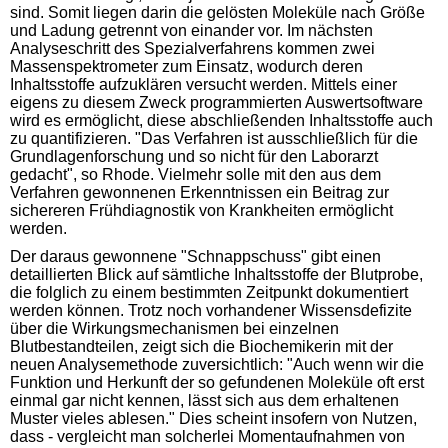
sind. Somit liegen darin die gelösten Moleküle nach Größe
und Ladung getrennt von einander vor. Im nächsten
Analyseschritt des Spezialverfahrens kommen zwei
Massenspektrometer zum Einsatz, wodurch deren
Inhaltsstoffe aufzuklären versucht werden. Mittels einer
eigens zu diesem Zweck programmierten Auswertsoftware
wird es ermöglicht, diese abschließenden Inhaltsstoffe auch
zu quantifizieren. "Das Verfahren ist ausschließlich für die
Grundlagenforschung und so nicht für den Laborarzt
gedacht", so Rhode. Vielmehr solle mit den aus dem
Verfahren gewonnenen Erkenntnissen ein Beitrag zur
sichereren Frühdiagnostik von Krankheiten ermöglicht
werden.
Der daraus gewonnene "Schnappschuss" gibt einen
detaillierten Blick auf sämtliche Inhaltsstoffe der Blutprobe,
die folglich zu einem bestimmten Zeitpunkt dokumentiert
werden können. Trotz noch vorhandener Wissensdefizite
über die Wirkungsmechanismen bei einzelnen
Blutbestandteilen, zeigt sich die Biochemikerin mit der
neuen Analysemethode zuversichtlich: "Auch wenn wir die
Funktion und Herkunft der so gefundenen Moleküle oft erst
einmal gar nicht kennen, lässt sich aus dem erhaltenen
Muster vieles ablesen." Dies scheint insofern von Nutzen,
dass - vergleicht man solcherlei Momentaufnahmen von