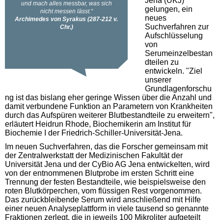
Jena (UKJ)
gelungen, ein
neues
Suchverfahren zur
Aufschlüsselung
von
Serumeinzelbestan
dteilen zu
entwickeln. "Ziel
unserer
Grundlagenforschu
ng ist das bislang eher geringe Wissen über die Anzahl und
damit verbundene Funktion an Parametern von Krankheiten
durch das Aufspüren weiterer Blutbestandteile zu erweitern",
erläutert Heidrun Rhode, Biochemikerin am Institut für
Biochemie I der Friedrich-Schiller-Universität-Jena.
Im neuen Suchverfahren, das die Forscher gemeinsam mit
der Zentralwerkstatt der Medizinischen Fakultät der
Universität Jena und der CyBio AG Jena entwickelten, wird
von der entnommenen Blutprobe im ersten Schritt eine
Trennung der festen Bestandteile, wie beispielsweise den
roten Blutkörperchen, vom flüssigen Rest vorgenommen.
Das zurückbleibende Serum wird anschließend mit Hilfe
einer neuen Analyseplattform in viele tausend so genannte
Fraktionen zerlegt, die in jeweils 100 Mikroliter aufgeteilt