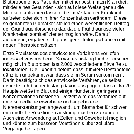
Blutproben eines Patienten mit einer bestimmten Krankheit,
mit der eines Gesunden - sich auf diese Weise genau die
Moleküle aufspüren lassen, die im Verlauf der Krankheit
auftreten oder sich in ihrer Konzentration verändern. Diese
so genannten Biomarker stellen einen wesentlichen Beitrag
der Grundlagenforschung dar, da die Frühdiagnose vieler
Krankheiten somit effizienter möglich wäre. Darauf
aufbauend, ergäben sich günstigere Heilungschancen mit
neuen Therapieansätzen.
Erste Praxistests des entwickelten Verfahrens verliefen
indes viel versprechend: So war es bislang für die Forscher
möglich, in Blutproben fast 2.000 verschiedene Eiweiße zu
lokalisieren. Die Expertin betont, dass "für viele Bestandteile
gänzlich unbekannt war, dass sie im Serum vorkommen".
Darin bestätigt sich das entwickelte Verfahren, da selbst
neueste Lehrbücher bislang davon ausgingen, dass cirka 20
Haupteiweiße im Blut und einige Hundert in geringeren
Konzentrationen bestehen. Derzeit wird das Verfahren auf
unterschiedliche erworbene und angeborene
Nierenerkrankungen angewandt, um Biomarker für schwer
entzündliche Reaktionen ausfindig machen zu können.
Auch eine Anwendung auf Zellen und Gewebe ist möglich
und könnte zum besseren Verständnis über zelluläre
Vorgänge beitragen.