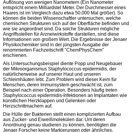
Auflösung von wenigen Nanometern (Ein Nanometer
entspricht einem Milliardstel Meter. Der Durchmesser eines
Haares ist im Vergleich dazu etwa 50.000 Mal größer). So
können die beiden Wissenschaftler untersuchen, welche
chemischen Strukturen sich auf der Oberfläche befinden und
wie sie angeordnet sind. Da solche Strukturen mögliche
Angriffsstellen für Arzneiwirkstoffe darstellen, sind diese
Informationen von großem Wert. Die Ergebnisse der Jenaer
Physikochemiker sind in der jüngsten Ausgabe der
renommierten Fachzeitschrift "ChemPhysChem"
erschienen.
Als Untersuchungsbeispiel diente Popp und Neugebauer
der Mikroorganismus Staphylococcus epidermidis, der
natürlicherweise auf unserer Haut und unseren
Schleimhäuten lebt. Zum Problem wird dieser Keim für
Menschen, deren Immunsystem geschwächt ist, zum
Beispiel nach einer Operation. Besonders häufig treten
Staphylococcus epidermidis-Infektionen an Implantaten wie
künstlichen Herzklappen und Gelenken oder
Herzschrittmachern auf.
Die Hülle der Bakterien stellt einen komplizierten Aufbau
aus Zucker- und Eiweißmolekülen dar. Um deren
Anordnung genau studieren zu können, benötigten die
Jenaer Forscher keine Markierungen oder ähnliches,