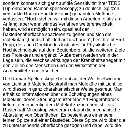
sondern konnten sich ganz auf die Sensitivität ihrer TERS
(Tip-enhanced Raman spectroscopy; zu deutsch: Spitzen-
verstärkte Raman-Spektroskopie) genannten Methode
verlassen. "Noch stehen wir mit diesen Arbeiten relativ am
Anfang, aber wenn wir das Verfahren weiterentwickelt
haben, wird es möglich sein, quasi auf der
Bakterienoberfläche spazieren zu gehen und sich die
molekulare ,Landschaft' dort anzuschauen", beschreibt Prof.
Popp, der auch Direktor des Institutes für Physikalische
Hochtechnologie auf dem Beutenberg ist, die weiteren Ziele
des Projektes und ergänzt: "Außerdem werden wir in der
Lage sein, die Wechselwirkungen der Krankheitserreger mit
den Zellen des Menschen und den Wirkstoffen der
Arzneimittel zu untersuchen."
Die Raman-Spektroskopie beruht auf der Wechselwirkung
von Licht und Materie: Bestrahlt man Moleküle mit Licht, so
wird dieses in ganz charakteristischer Weise gestreut. Man
erhält so Informationen über die Schwingungen eines
Moleküls, deren Streuungsmuster eine Art Fingerabdruck
liefern, der eindeutig dem Molekül zuzuordnen ist. Das
Rasterkraft-Mikroskop wiederum erlaubt die mechanische
Abtastung von Oberflächen. Es besteht aus einer sehr
feinen Spitze auf einer Blattfeder. Diese Spitze wird über die
zu untersuchende Oberfläche gezogen und dabei wird die