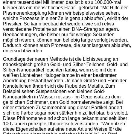
einem tausendstel Millimeter, das ist bis zu 100.000-mal
kleiner als ein menschliches Haar - geforscht. "Mit Hilfe der
Plasmonenkopplung können wir beispielsweise sehen,
welche Prozesse in einer Zelle genau ablaufen", erklärt der
Physiker. So kann beobachtet werden, wie sich etwa
verschiedene Proteine an einen DNA-Strang anlagern.
Beobachtungen, die bisher nur für wenige Sekunden
möglich waren, können nun beliebig lange verfolgt werden.
Dadurch können auch Prozesse, die sehr langsam ablaufen,
untersucht werden.
Grundlage der neuen Methode ist die Lichtstreuung an
nanoskopisch großen Gold- und Silber-Teilchen. Gold- und
Silber-Nanopartikel leuchten farbig, wenn sie mit dem
weißen Licht einer Halogenlampe in einer bestimmten
Anordnung bestrahlt werden. Je nach Größe und Form der
Nanoteilchen ändert sich die Farbe des Metalls. Zum
Beispiel sehen Suspensionen von kleinen Gold-
Nanopartikeln in Wasser rot aus - im Gegensatz zu dem
gelblichen Schimmer, den Gold normalerweise zeigt. Bei
einer stärkeren Zusammenballung dieser Partikel ändert
sich die Farbe sogar noch stärker hin zu tief blau bis violett.
Diese Phänomene sind schon lange bekannt und seit über
100 Jahren prinzipiell theoretisch verstanden. "Wir nutzen
diese Eigenschaften auf eine neue Art und Weise für die