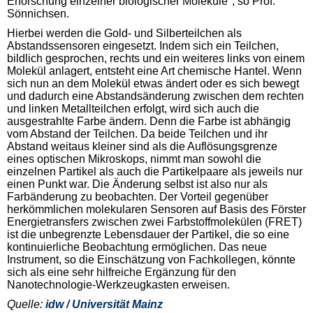
Erforschung einzelner biologischer Moleküle", so Prof.
Sönnichsen.
Hierbei werden die Gold- und Silberteilchen als
Abstandssensoren eingesetzt. Indem sich ein Teilchen,
bildlich gesprochen, rechts und ein weiteres links von einem
Molekül anlagert, entsteht eine Art chemische Hantel. Wenn
sich nun an dem Molekül etwas ändert oder es sich bewegt
und dadurch eine Abstandsänderung zwischen dem rechten
und linken Metallteilchen erfolgt, wird sich auch die
ausgestrahlte Farbe ändern. Denn die Farbe ist abhängig
vom Abstand der Teilchen. Da beide Teilchen und ihr
Abstand weitaus kleiner sind als die Auflösungsgrenze
eines optischen Mikroskops, nimmt man sowohl die
einzelnen Partikel als auch die Partikelpaare als jeweils nur
einen Punkt war. Die Änderung selbst ist also nur als
Farbänderung zu beobachten. Der Vorteil gegenüber
herkömmlichen molekularen Sensoren auf Basis des Förster
Energietransfers zwischen zwei Farbstoffmolekülen (FRET)
ist die unbegrenzte Lebensdauer der Partikel, die so eine
kontinuierliche Beobachtung ermöglichen. Das neue
Instrument, so die Einschätzung von Fachkollegen, könnte
sich als eine sehr hilfreiche Ergänzung für den
Nanotechnologie-Werkzeugkasten erweisen.
Quelle:
idw / Universität Mainz