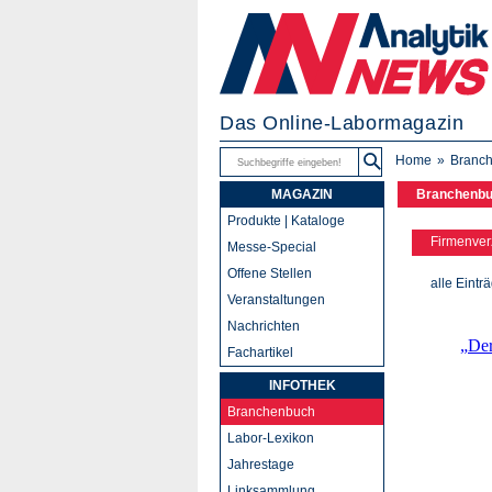
Das Online-Labormagazin
Home
Branc
MAGAZIN
Branchenb
Produkte | Kataloge
Firmenver
Messe-Special
Offene Stellen
alle Eintr
Veranstaltungen
Nachrichten
Fachartikel
INFOTHEK
Branchenbuch
Labor-Lexikon
Jahrestage
Linksammlung