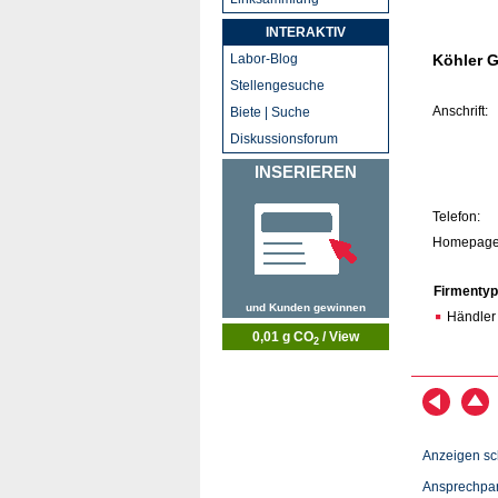
INTERAKTIV
Labor-Blog
Köhler 
Stellengesuche
Anschrift:
Biete | Suche
Diskussionsforum
INSERIEREN
Telefon:
Homepage
Firmentyp
und Kunden gewinnen
Händler
0,01 g CO
/ View
2
Anzeigen sc
Ansprechpar