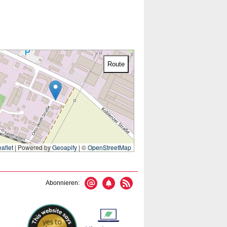
Route
aflet
|
Powered by
Geoapify
| ©
OpenStreetMap
Abonnieren: