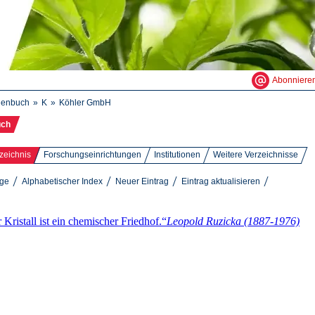
Abonniere
henbuch
K
Köhler GmbH
uch
zeichnis
Forschungseinrichtungen
Institutionen
Weitere Verzeichnisse
äge
Alphabetischer Index
Neuer Eintrag
Eintrag aktualisieren