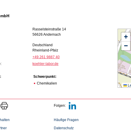
GmbH
Rasselsteinstraße 14
56626 Andernach
+
−
Deutschland
Rheinland-Pfalz
+49 261 9887 40
:
koehler-labor.de
:
Schwerpunkt:
Chemikalien
Le
Folgen:
halten
Häufige Fragen
tner
Datenschutz