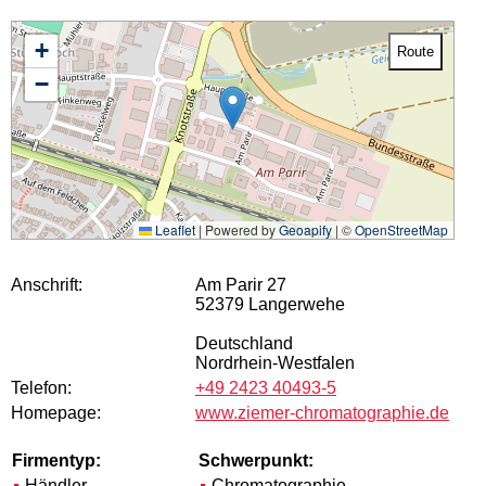
+
Route
−
Leaflet
|
Powered by
Geoapify
| ©
OpenStreetMap
Anschrift:
Am Parir 27
52379 Langerwehe
Deutschland
Nordrhein-Westfalen
Telefon:
+49 2423 40493-5
Homepage:
www.ziemer-chromatographie.de
Firmentyp:
Schwerpunkt:
Händler
Chromatographie