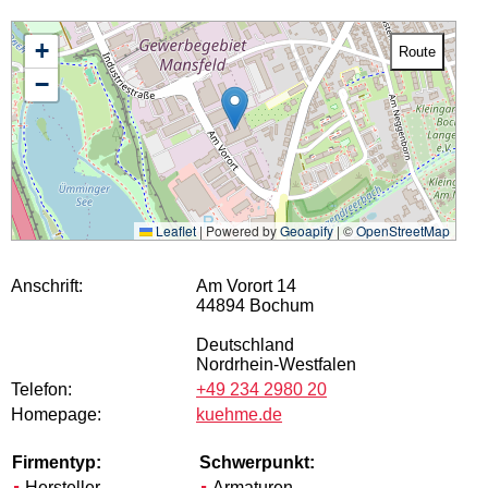
+
Route
−
Leaflet
|
Powered by
Geoapify
| ©
OpenStreetMap
Anschrift:
Am Vorort 14
44894 Bochum
Deutschland
Nordrhein-Westfalen
Telefon:
+49 234 2980 20
Homepage:
kuehme.de
Firmentyp:
Schwerpunkt:
Hersteller
Armaturen