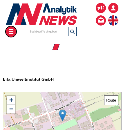
☰
☰ Firmenverzeichnis
bifa Umweltinstitut GmbH
+
Route
−