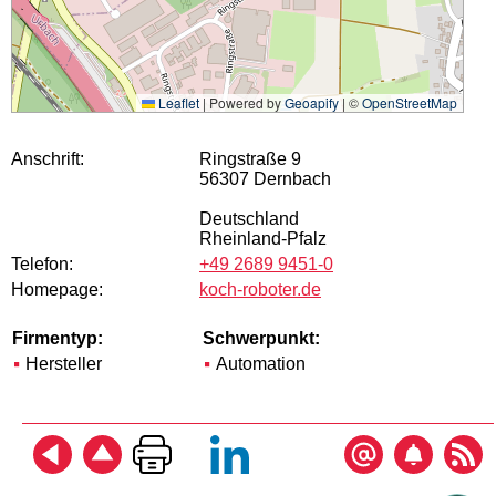
Leaflet
|
Powered by
Geoapify
| ©
OpenStreetMap
Anschrift:
Ringstraße 9
56307 Dernbach
Deutschland
Rheinland-Pfalz
Telefon:
+49 2689 9451-0
Homepage:
koch-roboter.de
Firmentyp:
Schwerpunkt:
Hersteller
Automation