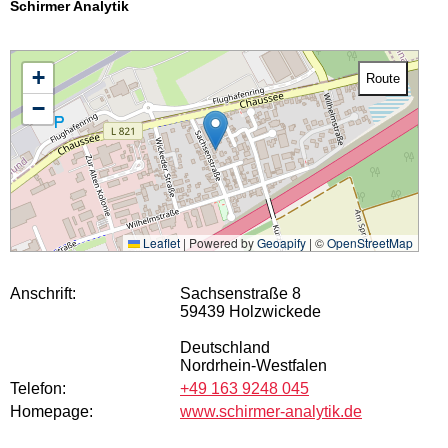
Schirmer Analytik
+
Route
−
Leaflet
|
Powered by
Geoapify
| ©
OpenStreetMap
Anschrift:
Sachsenstraße 8
59439 Holzwickede
Deutschland
Nordrhein-Westfalen
Telefon:
+49 163 9248 045
Homepage:
www.schirmer-analytik.de