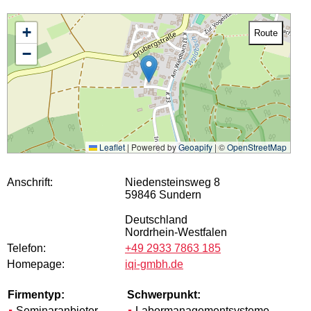
+
Route
−
Leaflet
|
Powered by
Geoapify
| ©
OpenStreetMap
Anschrift:
Niedensteinsweg 8
59846 Sundern
Deutschland
Nordrhein-Westfalen
Telefon:
+49 2933 7863 185
Homepage:
iqi-gmbh.de
Firmentyp:
Schwerpunkt:
Seminaranbieter
Labormanagementsysteme