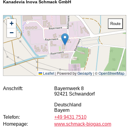
Kanadevia Inova Schmack GmbH
+
Route
−
Leaflet
|
Powered by
Geoapify
| ©
OpenStreetMap
Anschrift:
Bayernwerk 8
92421 Schwandorf
Deutschland
Bayern
Telefon:
+49 9431 7510
Homepage:
www.schmack-biogas.com