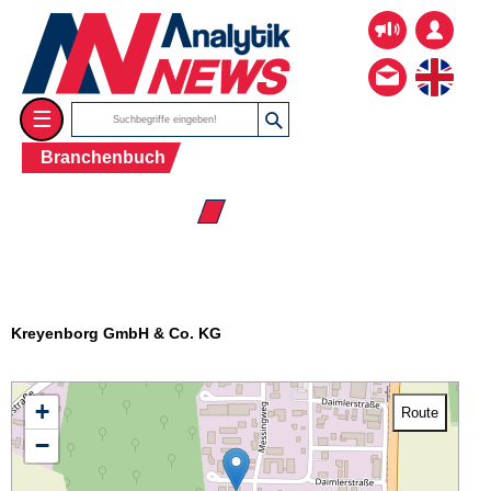
☰
Branchenbuch
☰ Firmenverzeichnis
Kreyenborg GmbH & Co. KG
+
Route
−