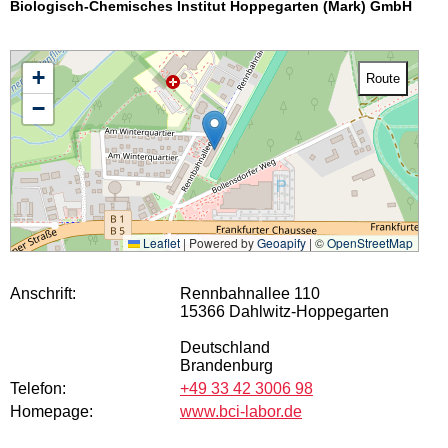
Biologisch-Chemisches Institut Hoppegarten (Mark) GmbH
+
Route
−
Leaflet
|
Powered by
Geoapify
| ©
OpenStreetMap
Anschrift:
Rennbahnallee 110
15366 Dahlwitz-Hoppegarten
Deutschland
Brandenburg
Telefon:
+49 33 42 3006 98
Homepage:
www.bci-labor.de