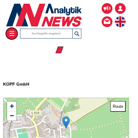
☰
☰ Firmenverzeichnis
KOPF GmbH
+
Route
−