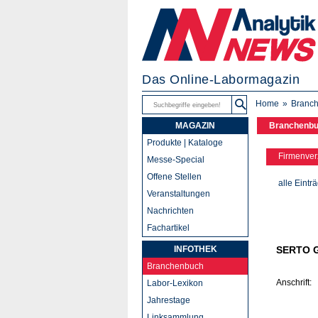
Das Online-Labormagazin
Home
Branc
MAGAZIN
Branchenb
Produkte | Kataloge
Firmenver
Messe-Special
Offene Stellen
alle Eintr
Veranstaltungen
Nachrichten
Fachartikel
INFOTHEK
SERTO 
Branchenbuch
Anschrift:
Labor-Lexikon
Jahrestage
Linksammlung