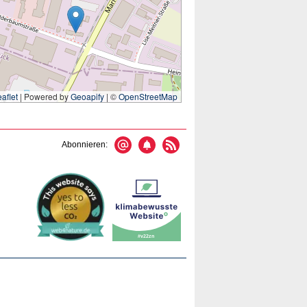
aflet
|
Powered by
Geoapify
| ©
OpenStreetMap
Abonnieren: