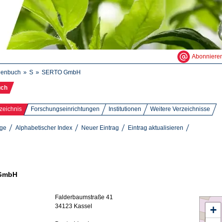
Abonniere
henbuch
S
SERTO GmbH
uch
zeichnis
Forschungseinrichtungen
Institutionen
Weitere Verzeichnisse
äge
Alphabetischer Index
Neuer Eintrag
Eintrag aktualisieren
GmbH
Falderbaumstraße 41
34123 Kassel
+