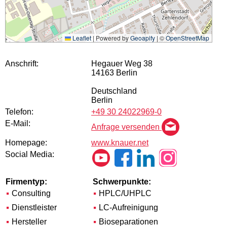
Leaflet
|
Powered by
Geoapify
| ©
OpenStreetMap
Anschrift:
Hegauer Weg 38
14163 Berlin
Deutschland
Berlin
Telefon:
+49 30 24022969-0
E-Mail:
Anfrage versenden
Homepage:
www.knauer.net
Social Media:
Firmentyp:
Schwerpunkte:
Consulting
HPLC/UHPLC
Dienstleister
LC-Aufreinigung
Hersteller
Bioseparationen