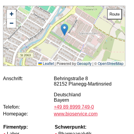
+
Route
−
Leaflet
|
Powered by
Geoapify
| ©
OpenStreetMap
Anschrift:
Behringstraße 8
82152 Planegg-Martinsried
Deutschland
Bayern
Telefon:
+49 89 8999 749-0
Homepage:
www.bioservice.com
Firmentyp:
Schwerpunkt:
Labor
Pharmaanalytik