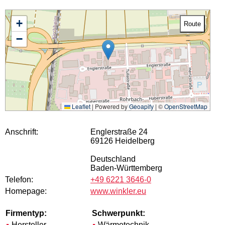
+
Route
−
Leaflet
|
Powered by
Geoapify
| ©
OpenStreetMap
Anschrift:
Englerstraße 24
69126 Heidelberg
Deutschland
Baden-Württemberg
Telefon:
+49 6221 3646-0
Homepage:
www.winkler.eu
Firmentyp:
Schwerpunkt:
Hersteller
Wärmetechnik