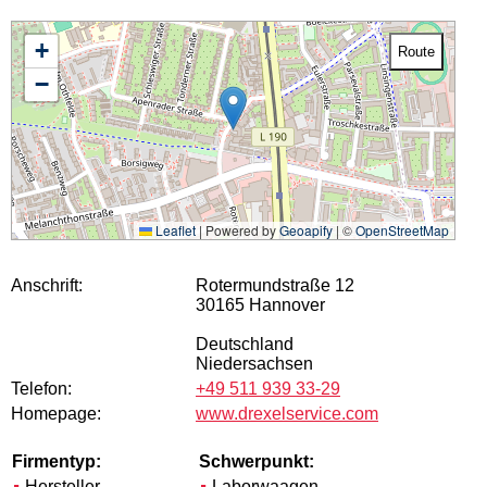
+
Route
−
Leaflet
|
Powered by
Geoapify
| ©
OpenStreetMap
Anschrift:
Rotermundstraße 12
30165 Hannover
Deutschland
Niedersachsen
Telefon:
+49 511 939 33-29
Homepage:
www.drexelservice.com
Firmentyp:
Schwerpunkt:
Hersteller
Laborwaagen