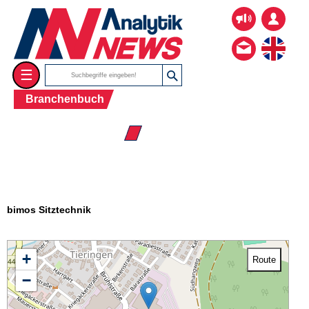
☰
Branchenbuch
☰ Firmenverzeichnis
bimos Sitztechnik
+
Route
−