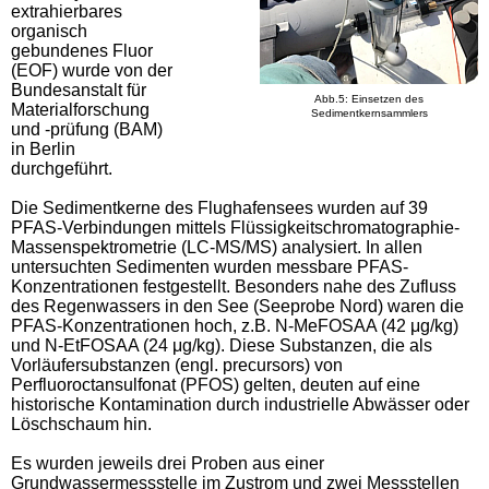
extrahierbares
organisch
gebundenes Fluor
(EOF) wurde von der
Bundesanstalt für
Abb.5: Einsetzen des
Materialforschung
Sedimentkernsammlers
und -prüfung (BAM)
in Berlin
durchgeführt.
Die Sedimentkerne des Flughafensees wurden auf 39
PFAS-Verbindungen mittels Flüssigkeitschromatographie-
Massenspektrometrie (LC-MS/MS) analysiert. In allen
untersuchten Sedimenten wurden messbare PFAS-
Konzentrationen festgestellt. Besonders nahe des Zufluss
des Regenwassers in den See (Seeprobe Nord) waren die
PFAS-Konzentrationen hoch, z.B. N-MeFOSAA (42 μg/kg)
und N-EtFOSAA (24 μg/kg). Diese Substanzen, die als
Vorläufersubstanzen (engl. precursors) von
Perfluoroctansulfonat (PFOS) gelten, deuten auf eine
historische Kontamination durch industrielle Abwässer oder
Löschschaum hin.
Es wurden jeweils drei Proben aus einer
Grundwassermessstelle im Zustrom und zwei Messstellen