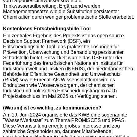
von Deponiesickerwasser sowie die
Trinkwasseraufbereitung. Ergänzend wurden
Managementansätze wie die Substitution persistenter
Chemikalien durch weniger problematische Stoffe erarbeitet.
Kostenloses Entscheidungshilfe-Tool
Ein zentrales Ergebnis des Projekts ist das open source
Decision Support Framework (DSF), ein
Entscheidungshilfe-Tool, das praktische Lösungen für
Prävention, Überwachung und Behandlung persistenter
Schadstoffe bietet. Entwickelt wurde das DSF unter der
Federführung des französischen Nationalen Instituts für
Industrieumwelt und -risiken (INERIS), der niederländischen
Behörde für Öffentliche Gesundheit und Umweltschutz
(RIVM) sowie Eurecat. Als Wissensplattform wird es
Endnutzern wie Wasserversorgern, der chemischen
Industrie und politischen Entscheidungsträgern nach
Projektabschluss im Mai 2025 zur Verfügung stehen.
(Warum) ist es wichtig, zu kommunizieren?
Am 19. Juni 2024 organisierte das KWB eine sogenannte
"WasserWerkstatt" zum Thema PROMISCES und PFAS.
Diese Veranstaltung erregte großes Interesse und zog
zahlreiche Stakeholder an, darunter Mitarbeitende
verschiedener Berliner Bezirksämter sowie anderer Städte