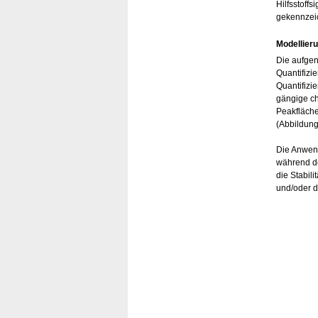
Hilfsstoff
gekennzeic
Modellier
Die aufgen
Quantifizi
Quantifizi
gängige ch
Peakfläche
(Abbildung
Die Anwend
während d
die Stabili
und/oder d