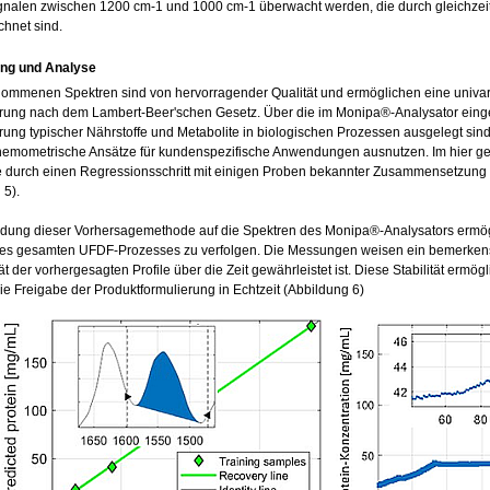
signalen zwischen 1200 cm-1 und 1000 cm-1 überwacht werden, die durch gleichzeit
hnet sind.
ung und Analyse
ommenen Spektren sind von hervorragender Qualität und ermöglichen eine univaria
erung nach dem Lambert-Beer'schen Gesetz. Über die im Monipa®-Analysator einge
erung typischer Nährstoffe und Metabolite in biologischen Prozessen ausgelegt s
emometrische Ansätze für kundenspezifische Anwendungen ausnutzen. Im hier geze
 durch einen Regressionsschritt mit einigen Proben bekannter Zusammensetzung 
 5).
ung dieser Vorhersagemethode auf die Spektren des Monipa®-Analysators ermögli
es gesamten UFDF-Prozesses zu verfolgen. Die Messungen weisen ein bemerkens
tät der vorhergesagten Profile über die Zeit gewährleistet ist. Diese Stabilität ermög
ie Freigabe der Produktformulierung in Echtzeit (Abbildung 6)