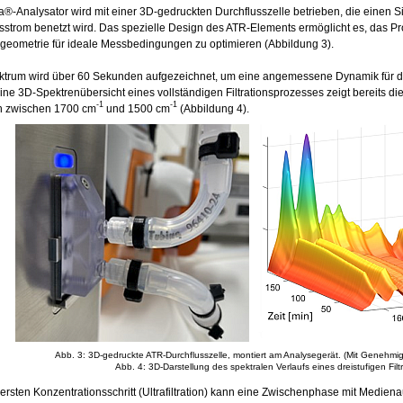
®-Analysator wird mit einer 3D-gedruckten Durchflusszelle betrieben, die einen Sil
tsstrom benetzt wird. Das spezielle Design des ATR-Elements ermöglicht es, das 
eometrie für ideale Messbedingungen zu optimieren (Abbildung 3).
ktrum wird über 60 Sekunden aufgezeichnet, um eine angemessene Dynamik für 
Eine 3D-Spektrenübersicht eines vollständigen Filtrationsprozesses zeigt bereits di
-1
-1
ch zwischen 1700 cm
und 1500 cm
(Abbildung 4).
Abb. 3: 3D-gedruckte ATR-Durchflusszelle, montiert am Analysegerät. (Mit Genehmi
Abb. 4: 3D-Darstellung des spektralen Verlaufs eines dreistufigen Fil
rsten Konzentrationsschritt (Ultrafiltration) kann eine Zwischenphase mit Medienau