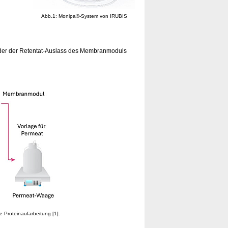
Abb.1: Monipa®-System von IRUBIS
ei der der Retentat-Auslass des Membranmoduls
 Proteinaufarbeitung [1].