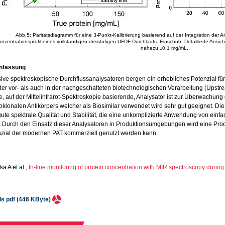
Abb.5: Paritätsdiagramm für eine 3-Punkt-Kalibrierung basierend auf der Integration der 
nzentrationsprofil eines vollständigen dreistufigen UFDF-Durchlaufs. Einschub: Detaillierte Ansicht
nahezu ±0,1 mg/mL.
fassung
sive spektroskopische Durchflussanalysatoren bergen ein erhebliches Potenzial fü
der vor- als auch in der nachgeschalteten biotechnologischen Verarbeitung (Upstr
 auf der Mittelinfrarot-Spektroskopie basierende, Analysator ist zur Überwachung de
klonalen Antikörpers welcher als Biosimilar verwendet wird sehr gut geeignet. Die
gute spektrale Qualität und Stabilität, die eine unkomplizierte Anwendung von einf
. Durch den Einsatz dieser Analysatoren in Produktionsumgebungen wird eine Prod
nzial der modernen PAT kommerziell genutzt werden kann.
a A et al.;
In-line monitoring of protein concentration with MIR spectroscopy durin
als pdf (446 KByte)