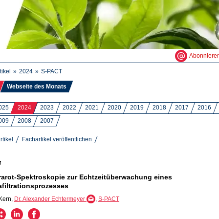
Abonniere
tikel
2024
S-PACT
Webseite des Monats
025
2024
2023
2022
2021
2020
2019
2018
2017
2016
009
2008
2007
rtikel
Fachartikel veröffentlichen
4
frarot-Spektroskopie zur Echtzeitüberwachung eines
iafiltrationsprozesses
Kern,
Dr. Alexander Echtermeyer
,
S-PACT