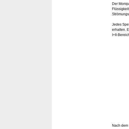
Der Monipa
Flüssigkei
Strömungsg
Jedes Spe
erhalten. 
I+II-Berei
Nach dem e