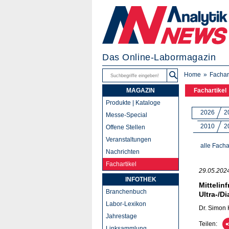
Das Online-Labormagazin
Home
Fachar
MAGAZIN
Fachartikel
Produkte | Kataloge
2026
2
Messe-Special
2010
2
Offene Stellen
Veranstaltungen
alle Facha
Nachrichten
Fachartikel
29.05.202
INFOTHEK
Mittelin
Branchenbuch
Ultra-/D
Labor-Lexikon
Dr. Simon 
Jahrestage
Teilen:
Linksammlung