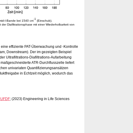
-1
Amid-I-Bande bei 1540 cm
(Einschub).
 der Diafiltrationsphase mit einer Wiederholbarkeit von
r eine effiziente PAT-Überwachung und -Kontrolle
eam, Downstream). Der im gezeigten Beispiel
r Ultrafiltrations-Diafiltrations-Aufarbeitung
 maßgeschneiderte ATR-Durchflusszelle liefert
achen univariaten Quantifizierungsansätzen
uktfreigabe in Echtzeit möglich, wodurch das
g UFDF
; (2023) Engineering in Life Sciences