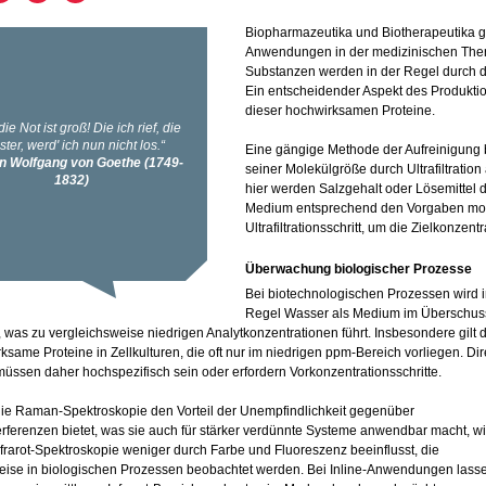
Biopharmazeutika und Biotherapeutika g
Anwendungen in der medizinischen The
Substanzen werden in der Regel durch die
Ein entscheidender Aspekt des Produkti
dieser hochwirksamen Proteine.
Eine gängige Methode der Aufreinigung b
seiner Molekülgröße durch Ultrafiltration 
hier werden Salzgehalt oder Lösemittel 
Medium entsprechend den Vorgaben modifi
Ultrafiltrationsschritt, um die Zielkonzent
Überwachung biologischer Prozesse
Bei biotechnologischen Prozessen wird i
Regel Wasser als Medium im Überschus
 was zu vergleichsweise niedrigen Analytkonzentrationen führt. Insbesondere gilt 
rksame Proteine in Zellkulturen, die oft nur im niedrigen ppm-Bereich vorliegen. Dir
üssen daher hochspezifisch sein oder erfordern Vorkonzentrationsschritte.
e Raman-Spektroskopie den Vorteil der Unempfindlichkeit gegenüber
rferenzen bietet, was sie auch für stärker verdünnte Systeme anwendbar macht, wi
infrarot-Spektroskopie weniger durch Farbe und Fluoreszenz beeinflusst, die
eise in biologischen Prozessen beobachtet werden. Bei Inline-Anwendungen lass