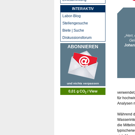
INTERAKTIV
Labor-Blog
Stellengesuche
Biete | Suche
Diskussionsforum
ABONNIEREN
und nichts verpassen
0,01 g CO
/ View
verwendet,
2
für hochwi
Analysen m
Während di
Wasserinte
die Mittel
typischerw