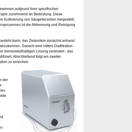
ewinnen aufgrund ihrer spezifischen
rapie zunehmend an Bedeutung. Diese
 Kultivierung von Säugetierzellen hergestellt.
onsprozesses ist die Abtrennung und Reinigung
esteht darin, das Zielprotein zunächst anhand
abzutrennen. Danach wird mittels Diafiltration -
der biomolekülhaltigen Lösung verändert - das
ziert. Abschließend folgt ein zweiter
ration zu erreichen.
n der
s
dies
ekte
rd
en