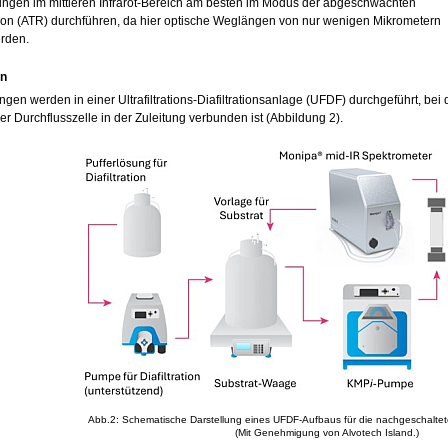
ngen im mittleren Infrarot-Bereich am besten im Modus der abgeschwächten
xion (ATR) durchführen, da hier optische Weglängen von nur wenigen Mikrometern
erden.
n
gen werden in einer Ultrafiltrations-Diafiltrationsanlage (UFDF) durchgeführt, b
der Durchflusszelle in der Zuleitung verbunden ist (Abbildung 2).
Abb.2: Schematische Darstellung eines UFDF-Aufbaus für die nachgeschaltete
(Mit Genehmigung von Alvotech Island.)