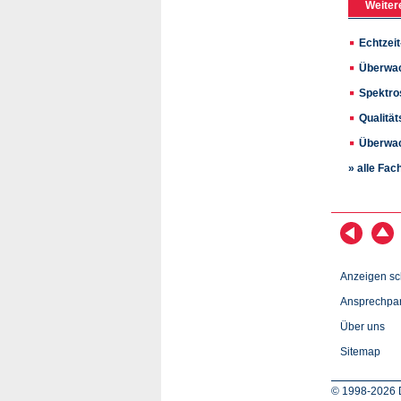
Weiter
Echtzei
Überwac
Spektros
Qualitä
Überwac
» alle Fac
Anzeigen sc
Ansprechpar
Über uns
Sitemap
© 1998-2026 D