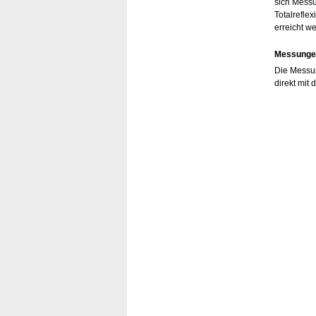
sich Messu
Totalrefle
erreicht w
Messunge
Die Messun
direkt mit 