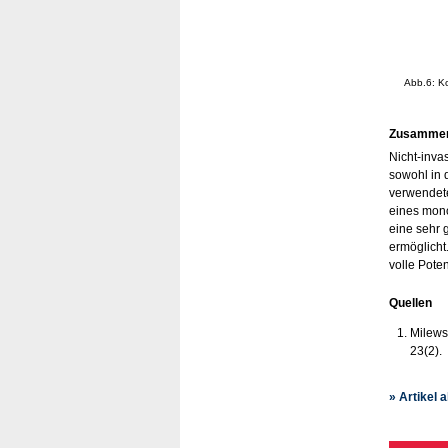
Abb.6: Ko
Zusammen
Nicht-inva
sowohl in 
verwendete,
eines mono
eine sehr 
ermöglicht
volle Pote
Quellen
Milewsk
23(2).
» Artikel 