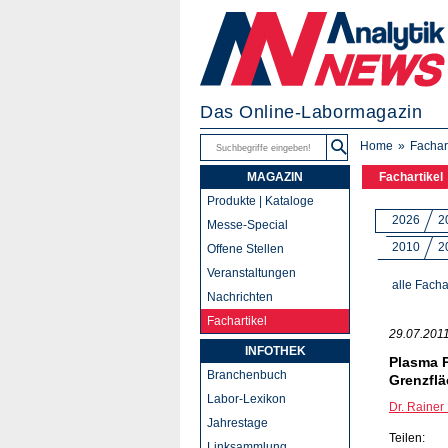
Das Online-Labormagazin
Home
Fachar
MAGAZIN
Fachartikel
Produkte | Kataloge
2026
2
Messe-Special
2010
2
Offene Stellen
Veranstaltungen
alle Facha
Nachrichten
Fachartikel
29.07.201
INFOTHEK
Plasma P
Branchenbuch
Grenzfl
Labor-Lexikon
Dr. Raine
Jahrestage
Teilen:
Linksammlung