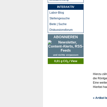
INTERAKTIV
Labor-Blog
Stellengesuche
Biete | Suche
Diskussionsforum
ABONNIEREN
und nichts verpassen
0,01 g CO
/ View
2
Hierzu zä
die Röntge
Eine weite
Hierbei ha
» Artikel 