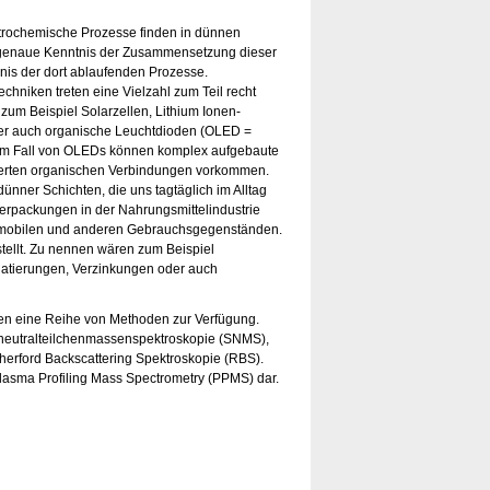
ktrochemische Prozesse finden in dünnen
e genaue Kenntnis der Zusammensetzung dieser
dnis der dort ablaufenden Prozesse.
chniken treten eine Vielzahl zum Teil recht
zum Beispiel Solarzellen, Lithium Ionen-
aber auch organische Leuchtdioden (OLED =
. Im Fall von OLEDs können komplex aufgebaute
rierten organischen Verbindungen vorkommen.
nner Schichten, die uns tagtäglich im Alltag
erpackungen in der Nahrungsmittelindustrie
omobilen und anderen Gebrauchsgegenständen.
stellt. Zu nennen wären zum Beispiel
atierungen, Verzinkungen oder auch
ten eine Reihe von Methoden zur Verfügung.
neutralteilchenmassenspektroskopie (SNMS),
herford Backscattering Spektroskopie (RBS).
Plasma Profiling Mass Spectrometry (PPMS) dar.