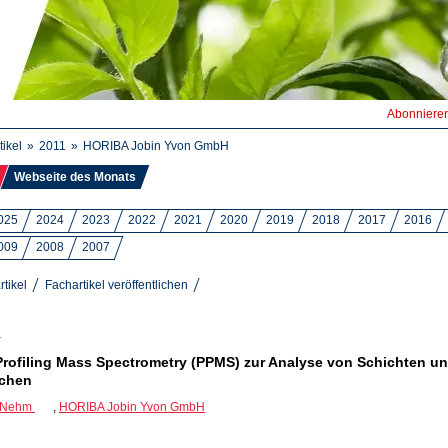
Abonniere
tikel
2011
HORIBA Jobin Yvon GmbH
Webseite des Monats
025
2024
2023
2022
2021
2020
2019
2018
2017
2016
009
2008
2007
rtikel
Fachartikel veröffentlichen
1
rofiling Mass Spectrometry (PPMS) zur Analyse von Schichten u
ächen
r Nehm
,
HORIBA Jobin Yvon GmbH