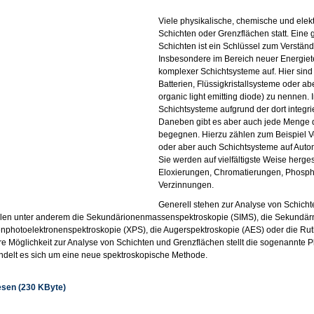
Viele physikalische, chemische und ele
Schichten oder Grenzflächen statt. Ein
Schichten ist ein Schlüssel zum Verstän
Insbesondere im Bereich neuer Energiete
komplexer Schichtsysteme auf. Hier sind 
Batterien, Flüssigkristallsysteme oder 
organic light emitting diode) zu nennen
Schichtsysteme aufgrund der dort integ
Daneben gibt es aber auch jede Menge dü
begegnen. Hierzu zählen zum Beispiel V
oder aber auch Schichtsysteme auf Aut
Sie werden auf vielfältigste Weise herge
Eloxierungen, Chromatierungen, Phosph
Verzinnungen.
Generell stehen zur Analyse von Schich
hlen unter anderem die Sekundärionenmassenspektroskopie (SIMS), die Sekundär
nphotoelektronenspektroskopie (XPS), die Augerspektroskopie (AES) oder die Rut
re Möglichkeit zur Analyse von Schichten und Grenzflächen stellt die sogenannte 
ndelt es sich um eine neue spektroskopische Methode.
lesen (230 KByte)