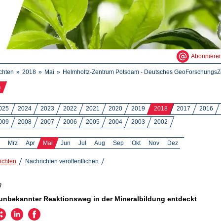
Abonniere
chten
2018
Mai
Helmholtz-Zentrum Potsdam - Deutsches GeoForschungsZe
n
025
2024
2023
2022
2021
2020
2019
2018
2017
2016
009
2008
2007
2006
2005
2004
2003
2002
Mrz
Apr
Mai
Jun
Jul
Aug
Sep
Okt
Nov
Dez
ichten
Nachrichten veröffentlichen
8
unbekannter Reaktionsweg in der Mineralbildung entdeckt