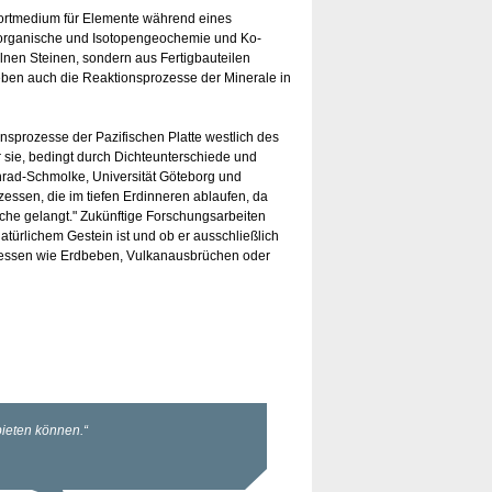
nsportmedium für Elemente während eines
Anorganische und Isotopengeochemie und Ko-
elnen Steinen, sondern aus Fertigbauteilen
ben auch die Reaktionsprozesse der Minerale in
nsprozesse der Pazifischen Platte westlich des
 sie, bedingt durch Dichteunterschiede und
onrad-Schmolke, Universität Göteborg und
zessen, die im tiefen Erdinneren ablaufen, da
che gelangt." Zukünftige Forschungsarbeiten
atürlichem Gestein ist und ob er ausschließlich
ozessen wie Erdbeben, Vulkanausbrüchen oder