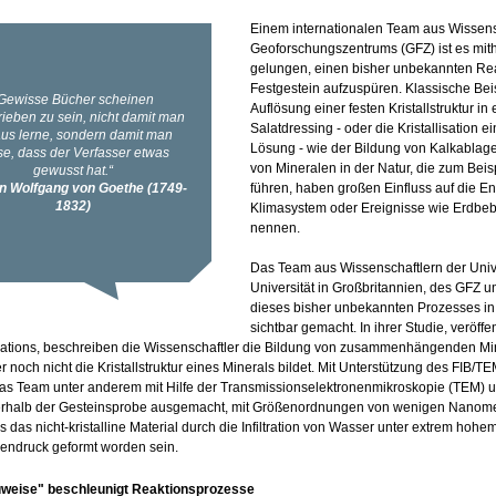
Einem internationalen Team aus Wissensc
Geoforschungszentrums (GFZ) ist es mit
gelungen, einen bisher unbekannten Rea
Festgestein aufzuspüren. Klassische Bei
Auflösung einer festen Kristallstruktur in
Salatdressing - oder die Kristallisation
Lösung - wie der Bildung von Kalkablag
von Mineralen in der Natur, die zum Beis
führen, haben großen Einfluss auf die En
Klimasystem oder Ereignisse wie Erdbe
nennen.
Das Team aus Wissenschaftlern der Univ
Universität in Großbritannien, des GFZ u
dieses bisher unbekannten Prozesses in 
sichtbar gemacht. In ihrer Studie, veröffen
ions, beschreiben die Wissenschaftler die Bildung von zusammenhängenden Miner
ber noch nicht die Kristallstruktur eines Minerals bildet. Mit Unterstützung des FI
 das Team unter anderem mit Hilfe der Transmissionselektronenmikroskopie (T
rhalb der Gesteinsprobe ausgemacht, mit Größenordnungen von wenigen Nanometern
 das nicht-kristalline Material durch die Infiltration von Wasser unter extrem h
endruck geformt worden sein.
uweise" beschleunigt Reaktionsprozesse