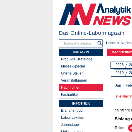
Das Online-Labormagazin
Home
Nachri
MAGAZIN
Nachrichte
Produkte | Kataloge
2026
2
Messe-Special
2010
2
Offene Stellen
Veranstaltungen
Jan
Feb
Nachrichten
Fachartikel
alle Nachr
INFOTHEK
Branchenbuch
23.05.201
Labor-Lexikon
Bislang 
Jahrestage
Teilen:
Linksammlung