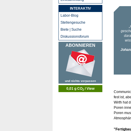
INTERAKTIV
Labor-Blog
Stellengesuche
Biete | Suche
Diskussionsforum
ABONNIEREN
und nichts verpassen
0,01 g CO
/ View
2
Communicat
fest ist, a
Wirth hat
Poren inne
Poren muss
Atmosphär
"Fertigba