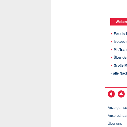
Weiter
Fossile 
Isotope
Mit Tra
Über de
Große M
» alle Nac
Anzeigen sc
Ansprechpar
Über uns