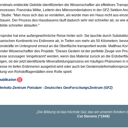
erstmals entdeckte Gebilde identifizierten die Wissenschaftler als effektives Tra
rozesses. Franziska Wilke, Leiterin des Mikrosondenlabors in der GFZ-Sektion 
r Studie: "Man muss sich das so vorstellen, als würde man ein Haus nicht aus einz
uen. Der Prozess des Hausbauens läuft dadurch sehr viel schneller ab, so wie e
ilde schneller ablaufen."
nsprobe hat eine außergewöhnliche Reise hinter sich. Sie tauchte durch Subduktio
anischen Kontinents ins Erdinnere ab, in Tiefen von mehr als 50 Kilometern, bevor
nskräfte im Untergrund erneut an die Oberfläche transportiert wurde. Matthias K
ender Wissenschaftler des Projekts: "Dieses Gestein ist der perfekte Zeuge von Pro
esse sozusagen 'eingebrannt' werden, wenn das Material zurück an die Erdoberflä
gen, ob der jetzt identifizierte Mineralbildungsprozess ein häufiges Phänomen in n
esse im tiefen Erdinneren ausgelöst wird oder auch bei Gesteinsdeformationspr
dung von Rohstofflagerstätten eine Rolle spielt.
publikation
lmholtz-Zentrum Potsdam - Deutsches GeoForschungsZentrum (GFZ)