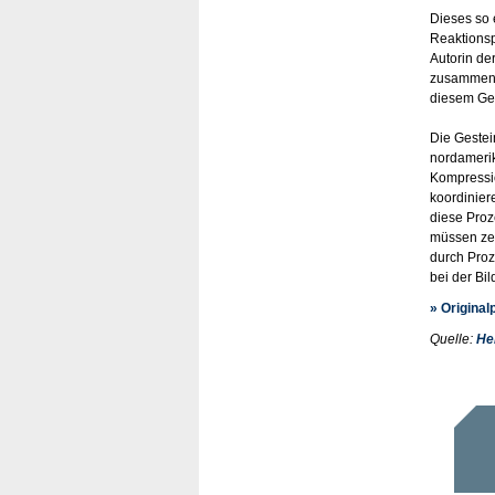
Dieses so 
Reaktionsp
Autorin de
zusammenba
diesem Geb
Die Gestei
nordamerik
Kompressio
koordinier
diese Proz
müssen zei
durch Proz
bei der Bil
» Original
Quelle:
He