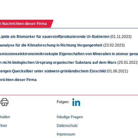
e Nachrichten dieser Firma
Lipide als Biomarker für sauerstoffproduzierende Ur-Bakterien
(01.11.2023)
nanalyse für die Klimaforschung in Richtung Vergangenheit
(23.02.2023)
nsmissionselektronenmikroskopie Eigenschaften von Mineralien in atomar gena
n nicht-biologischen Ursprung organischer Substanz auf dem Mars
(25.01.2022
engen Quecksilber unter südwest-grönländischem Eisschild
(01.06.2021)
hrichten dieser Firma
Folgen:
halten
Häufige Fragen
tner
Datenschutz
Impressum