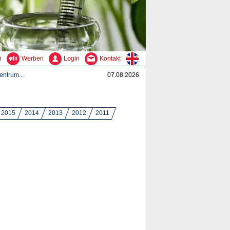
n
Werben
Login
Kontakt
ntrum...
07.08.2026
2015
2014
2013
2012
2011