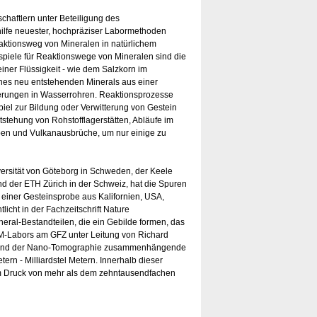
haftlern unter Beteiligung des
hilfe neuester, hochpräziser Labormethoden
ktionsweg von Mineralen in natürlichem
spiele für Reaktionswege von Mineralen sind die
 einer Flüssigkeit - wie dem Salzkorn im
 eines neu entstehenden Minerals aus einer
erungen in Wasserrohren. Reaktionsprozesse
piel zur Bildung oder Verwitterung von Gestein
tstehung von Rohstofflagerstätten, Abläufe im
ben und Vulkanausbrüche, um nur einige zu
ersität von Göteborg in Schweden, der Keele
nd der ETH Zürich in der Schweiz, hat die Spuren
einer Gesteinsprobe aus Kalifornien, USA,
tlicht in der Fachzeitschrift Nature
al-Bestandteilen, die ein Gebilde formen, das
B/TEM-Labors am GFZ unter Leitung von Richard
EM) und der Nano-Tomographie zusammenhängende
 - Milliardstel Metern. Innerhalb dieser
ohem Druck von mehr als dem zehntausendfachen