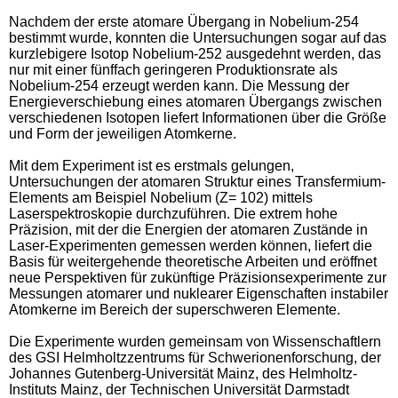
Nachdem der erste atomare Übergang in Nobelium-254
bestimmt wurde, konnten die Untersuchungen sogar auf das
kurzlebigere Isotop Nobelium-252 ausgedehnt werden, das
nur mit einer fünffach geringeren Produktionsrate als
Nobelium-254 erzeugt werden kann. Die Messung der
Energieverschiebung eines atomaren Übergangs zwischen
verschiedenen Isotopen liefert Informationen über die Größe
und Form der jeweiligen Atomkerne.
Mit dem Experiment ist es erstmals gelungen,
Untersuchungen der atomaren Struktur eines Transfermium-
Elements am Beispiel Nobelium (Z= 102) mittels
Laserspektroskopie durchzuführen. Die extrem hohe
Präzision, mit der die Energien der atomaren Zustände in
Laser-Experimenten gemessen werden können, liefert die
Basis für weitergehende theoretische Arbeiten und eröffnet
neue Perspektiven für zukünftige Präzisionsexperimente zur
Messungen atomarer und nuklearer Eigenschaften instabiler
Atomkerne im Bereich der superschweren Elemente.
Die Experimente wurden gemeinsam von Wissenschaftlern
des GSI Helmholtzzentrums für Schwerionenforschung, der
Johannes Gutenberg-Universität Mainz, des Helmholtz-
Instituts Mainz, der Technischen Universität Darmstadt