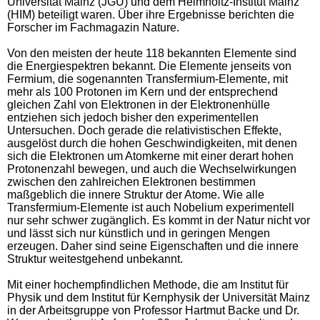
Universität Mainz (JGU) und dem Helmholtz-Institut Mainz
(HIM) beteiligt waren. Über ihre Ergebnisse berichten die
Forscher im Fachmagazin Nature.
Von den meisten der heute 118 bekannten Elemente sind
die Energiespektren bekannt. Die Elemente jenseits von
Fermium, die sogenannten Transfermium-Elemente, mit
mehr als 100 Protonen im Kern und der entsprechend
gleichen Zahl von Elektronen in der Elektronenhülle
entziehen sich jedoch bisher den experimentellen
Untersuchen. Doch gerade die relativistischen Effekte,
ausgelöst durch die hohen Geschwindigkeiten, mit denen
sich die Elektronen um Atomkerne mit einer derart hohen
Protonenzahl bewegen, und auch die Wechselwirkungen
zwischen den zahlreichen Elektronen bestimmen
maßgeblich die innere Struktur der Atome. Wie alle
Transfermium-Elemente ist auch Nobelium experimentell
nur sehr schwer zugänglich. Es kommt in der Natur nicht vor
und lässt sich nur künstlich und in geringen Mengen
erzeugen. Daher sind seine Eigenschaften und die innere
Struktur weitestgehend unbekannt.
Mit einer hochempfindlichen Methode, die am Institut für
Physik und dem Institut für Kernphysik der Universität Mainz
in der Arbeitsgruppe von Professor Hartmut Backe und Dr.