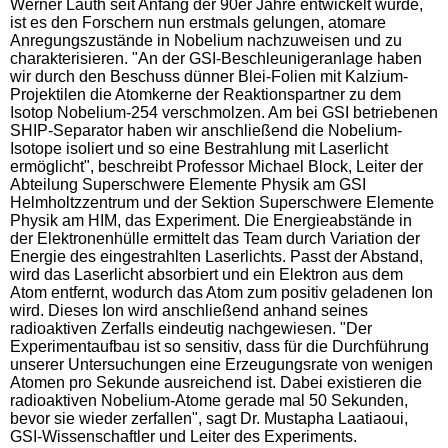
Werner Lauth seit Anfang der 90er Jahre entwickelt wurde,
ist es den Forschern nun erstmals gelungen, atomare
Anregungszustände in Nobelium nachzuweisen und zu
charakterisieren. "An der GSI-Beschleunigeranlage haben
wir durch den Beschuss dünner Blei-Folien mit Kalzium-
Projektilen die Atomkerne der Reaktionspartner zu dem
Isotop Nobelium-254 verschmolzen. Am bei GSI betriebenen
SHIP-Separator haben wir anschließend die Nobelium-
Isotope isoliert und so eine Bestrahlung mit Laserlicht
ermöglicht", beschreibt Professor Michael Block, Leiter der
Abteilung Superschwere Elemente Physik am GSI
Helmholtzzentrum und der Sektion Superschwere Elemente
Physik am HIM, das Experiment. Die Energieabstände in
der Elektronenhülle ermittelt das Team durch Variation der
Energie des eingestrahlten Laserlichts. Passt der Abstand,
wird das Laserlicht absorbiert und ein Elektron aus dem
Atom entfernt, wodurch das Atom zum positiv geladenen Ion
wird. Dieses Ion wird anschließend anhand seines
radioaktiven Zerfalls eindeutig nachgewiesen. "Der
Experimentaufbau ist so sensitiv, dass für die Durchführung
unserer Untersuchungen eine Erzeugungsrate von wenigen
Atomen pro Sekunde ausreichend ist. Dabei existieren die
radioaktiven Nobelium-Atome gerade mal 50 Sekunden,
bevor sie wieder zerfallen", sagt Dr. Mustapha Laatiaoui,
GSI-Wissenschaftler und Leiter des Experiments.