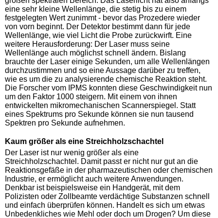
großen spektralen Bereich. Das Laserlicht hat also anfangs
eine sehr kleine Wellenlänge, die stetig bis zu einem
festgelegten Wert zunimmt - bevor das Prozedere wieder
von vorn beginnt. Der Detektor bestimmt dann für jede
Wellenlänge, wie viel Licht die Probe zurückwirft. Eine
weitere Herausforderung: Der Laser muss seine
Wellenlänge auch möglichst schnell ändern. Bislang
brauchte der Laser einige Sekunden, um alle Wellenlängen
durchzustimmen und so eine Aussage darüber zu treffen,
wie es um die zu analysierende chemische Reaktion steht.
Die Forscher vom IPMS konnten diese Geschwindigkeit nun
um den Faktor 1000 steigern. Mit einem von ihnen
entwickelten mikromechanischen Scannerspiegel. Statt
eines Spektrums pro Sekunde können sie nun tausend
Spektren pro Sekunde aufnehmen.
Kaum größer als eine Streichholzschachtel
Der Laser ist nur wenig größer als eine
Streichholzschachtel. Damit passt er nicht nur gut an die
Reaktionsgefäße in der pharmazeutischen oder chemischen
Industrie, er ermöglicht auch weitere Anwendungen.
Denkbar ist beispielsweise ein Handgerät, mit dem
Polizisten oder Zollbeamte verdächtige Substanzen schnell
und einfach überprüfen können. Handelt es sich um etwas
Unbedenkliches wie Mehl oder doch um Drogen? Um diese