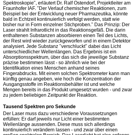
Spektroskopie", erläutert Dr. Ralf Ostendorf, Projektleiter am
Fraunhofer IAF. "Der Verlauf chemischer Reaktionen, zum
Beispiel bei der Entwicklung neuer Pharmazeutika, könnte
bald in Echtzeit kontinuierlich verfolgt werden, statt wie
bisher nur in Form einzelner Stichproben." Das Prinzip: Der
Laser strahlt Infrarotlicht in das Reaktionsgefäß. Die darin
enthaltenen Substanzen absorbieren einen Teil des Lichts,
der Rest wird wieder zurückgeworfen und in einem Detektor
analysiert. Jede Substanz "verschluckt" dabei das Licht
unterschiedlicher Wellenlängen. Das Ergebnis ist ein
Absorptionsspektrum, über das sich die jeweilige Substanz
präzise bestimmen lässt - so ähnlich wie bei der
Identifikation eines Menschen anhand seines
Fingerabdrucks. Mit einem solchen Spektrometer kann man
künftig genau angeben, wie hoch die Konzentration der
Ausgangsstoffe im Reaktionsbehälter ist und welche
Mengen bereits in das Produkt umgesetzt wurden - und zwar
zu jedem beliebigen Zeitpunkt der Reaktion.
Tausend Spektren pro Sekunde
Der Laser muss dazu verschiedene Voraussetzungen
erfüllen: Er darf jeweils nur Licht einer bestimmten
Wellenlänge aussenden. Diese muss sich allerdings
kontinuierlich verändern lassen - und zwar über einen