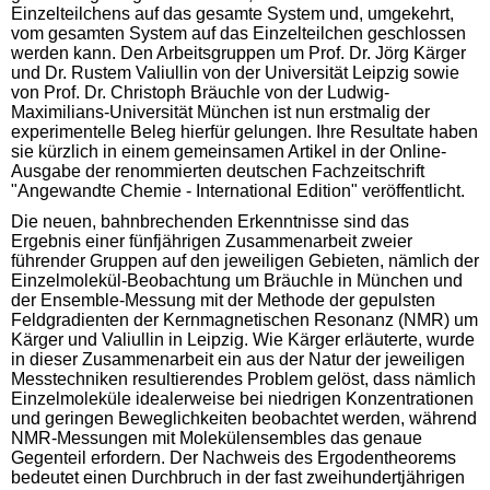
Einzelteilchens auf das gesamte System und, umgekehrt,
vom gesamten System auf das Einzelteilchen geschlossen
werden kann. Den Arbeitsgruppen um Prof. Dr. Jörg Kärger
und Dr. Rustem Valiullin von der Universität Leipzig sowie
von Prof. Dr. Christoph Bräuchle von der Ludwig-
Maximilians-Universität München ist nun erstmalig der
experimentelle Beleg hierfür gelungen. Ihre Resultate haben
sie kürzlich in einem gemeinsamen Artikel in der Online-
Ausgabe der renommierten deutschen Fachzeitschrift
"Angewandte Chemie - International Edition" veröffentlicht.
Die neuen, bahnbrechenden Erkenntnisse sind das
Ergebnis einer fünfjährigen Zusammenarbeit zweier
führender Gruppen auf den jeweiligen Gebieten, nämlich der
Einzelmolekül-Beobachtung um Bräuchle in München und
der Ensemble-Messung mit der Methode der gepulsten
Feldgradienten der Kernmagnetischen Resonanz (NMR) um
Kärger und Valiullin in Leipzig. Wie Kärger erläuterte, wurde
in dieser Zusammenarbeit ein aus der Natur der jeweiligen
Messtechniken resultierendes Problem gelöst, dass nämlich
Einzelmoleküle idealerweise bei niedrigen Konzentrationen
und geringen Beweglichkeiten beobachtet werden, während
NMR-Messungen mit Molekülensembles das genaue
Gegenteil erfordern. Der Nachweis des Ergodentheorems
bedeutet einen Durchbruch in der fast zweihundertjährigen