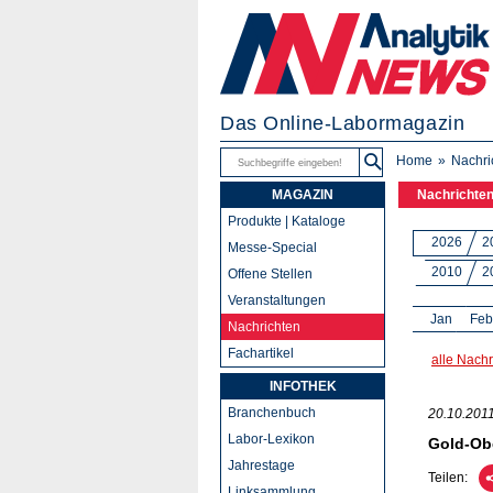
Das Online-Labormagazin
Home
Nachri
MAGAZIN
Nachrichte
Produkte | Kataloge
2026
2
Messe-Special
2010
2
Offene Stellen
Veranstaltungen
Jan
Feb
Nachrichten
Fachartikel
alle Nachr
INFOTHEK
Branchenbuch
20.10.201
Labor-Lexikon
Gold-Obe
Jahrestage
Teilen:
Linksammlung