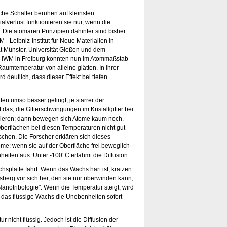
he Schalter beruhen auf kleinsten
alverlust funktionieren sie nur, wenn die
d. Die atomaren Prinzipien dahinter sind bisher
- Leibniz-Institut für Neue Materialien in
ät Münster, Universität Gießen und dem
ik IWM in Freiburg konnten nun im Atommaßstab
aumtemperatur von alleine glätten. In ihrer
d deutlich, dass dieser Effekt bei tiefen
en umso besser gelingt, je starrer der
das, die Gitterschwingungen im Kristallgitter bei
frieren; dann bewegen sich Atome kaum noch.
Oberflächen bei diesen Temperaturen nicht gut
chon. Die Forscher erklären sich dieses
me: wenn sie auf der Oberfläche frei beweglich
eiten aus. Unter -100°C erlahmt die Diffusion.
hsplatte fährt. Wenn das Wachs hart ist, kratzen
erg vor sich her, den sie nur überwinden kann,
anotribologie". Wenn die Temperatur steigt, wird
t das flüssige Wachs die Unebenheiten sofort
nicht flüssig. Jedoch ist die Diffusion der