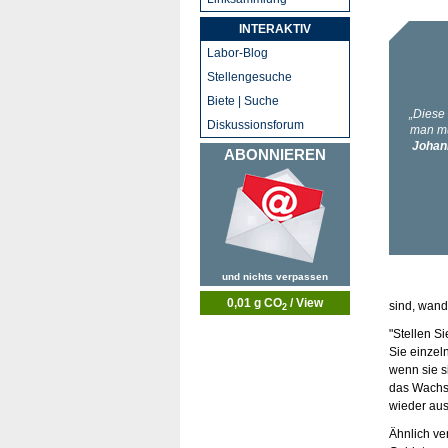
INTERAKTIV
Labor-Blog
Stellengesuche
Biete | Suche
Diskussionsforum
ABONNIEREN
und nichts verpassen
0,01 g CO
/ View
sind, wand
2
"Stellen S
Sie einzel
wenn sie s
das Wachs 
wieder aus
Ähnlich ve