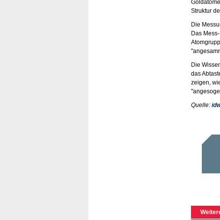
Goldatome 
Struktur de
Die Messun
Das Mess-S
Atomgruppe
"angesamme
Die Wissen
das Abtast
zeigen, wi
"angesogen"
Quelle:
idw
Weiter