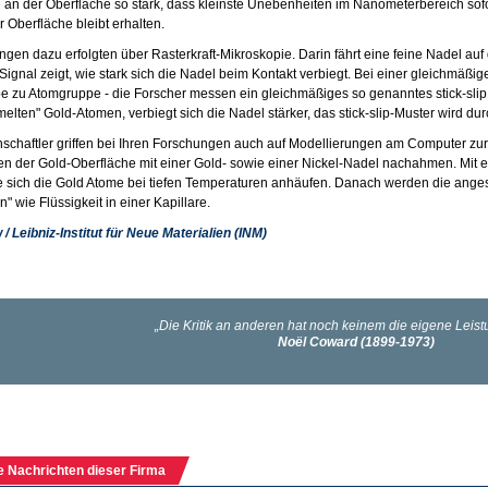
an der Oberfläche so stark, dass kleinste Unebenheiten im Nanometerbereich sof
r Oberfläche bleibt erhalten.
gen dazu erfolgten über Rasterkraft-Mikroskopie. Darin fährt eine feine Nadel auf
ignal zeigt, wie stark sich die Nadel beim Kontakt verbiegt. Bei einer gleichmäßi
 zu Atomgruppe - die Forscher messen ein gleichmäßiges so genanntes stick-slip 
lten" Gold-Atomen, verbiegt sich die Nadel stärker, das stick-slip-Muster wird du
schaftler griffen bei Ihren Forschungen auch auf Modellierungen am Computer zurüc
en der Gold-Oberfläche mit einer Gold- sowie einer Nickel-Nadel nachahmen. Mit ei
e sich die Gold Atome bei tiefen Temperaturen anhäufen. Danach werden die an
 wie Flüssigkeit in einer Kapillare.
 / Leibniz-Institut für Neue Materialien (INM)
e Nachrichten dieser Firma