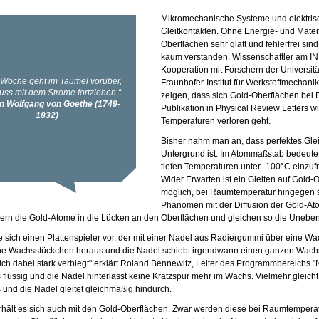
Mikromechanische Systeme und elektrisc
Gleitkontakten. Ohne Energie- und Materi
Oberflächen sehr glatt und fehlerfrei sin
kaum verstanden. Wissenschaftler am INM 
Kooperation mit Forschern der Universit
Fraunhofer-Institut für Werkstoffmechan
zeigen, dass sich Gold-Oberflächen bei R
Publikation in Physical Review Letters wir
Temperaturen verloren geht.
Bisher nahm man an, dass perfektes Gleit
Untergrund ist. Im Atommaßstab bedeutet 
tiefen Temperaturen unter -100°C einzu
Wider Erwarten ist ein Gleiten auf Gold-
möglich, bei Raumtemperatur hingegen s
Phänomen mit der Diffusion der Gold-Ato
ern die Gold-Atome in die Lücken an den Oberflächen und gleichen so die Unebenh
ie sich einen Plattenspieler vor, der mit einer Nadel aus Radiergummi über eine Wac
ne Wachsstückchen heraus und die Nadel schiebt irgendwann einen ganzen Wachsb
ich dabei stark verbiegt" erklärt Roland Bennewitz, Leiter des Programmbereichs "N
flüssig und die Nadel hinterlässt keine Kratzspur mehr im Wachs. Vielmehr gleich
 und die Nadel gleitet gleichmäßig hindurch.
rhält es sich auch mit den Gold-Oberflächen. Zwar werden diese bei Raumtemperatur 