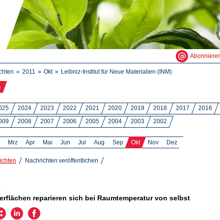
Abonniere
chten
2011
Okt
Leibniz-Institut für Neue Materialien (INM)
n
025
2024
2023
2022
2021
2020
2019
2018
2017
2016
009
2008
2007
2006
2005
2004
2003
2002
Mrz
Apr
Mai
Jun
Jul
Aug
Sep
Okt
Nov
Dez
ichten
Nachrichten veröffentlichen
1
rflächen reparieren sich bei Raumtemperatur von selbst