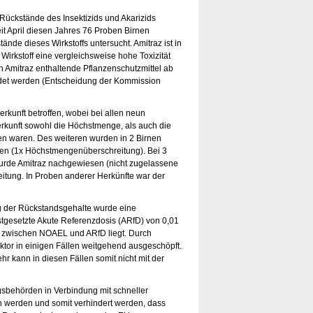
ückstände des Insektizids und Akarizids
eit April diesen Jahres 76 Proben Birnen
tände dieses Wirkstoffs untersucht. Amitraz ist in
Wirkstoff eine vergleichsweise hohe Toxizität
n Amitraz enthaltende Pflanzenschutzmittel ab
det werden (Entscheidung der Kommission
rkunft betroffen, wobei bei allen neun
erkunft sowohl die Höchstmenge, als auch die
ten waren. Des weiteren wurden in 2 Birnen
en (1x Höchstmengenüberschreitung). Bei 3
urde Amitraz nachgewiesen (nicht zugelassene
ung. In Proben anderer Herkünfte war der
g der Rückstandsgehalte wurde eine
stgesetzte Akute Referenzdosis (ARfD) von 0,01
10 zwischen NOAEL und ARfD liegt. Durch
aktor in einigen Fällen weitgehend ausgeschöpft.
r kann in diesen Fällen somit nicht mit der
sbehörden in Verbindung mit schneller
 werden und somit verhindert werden, dass