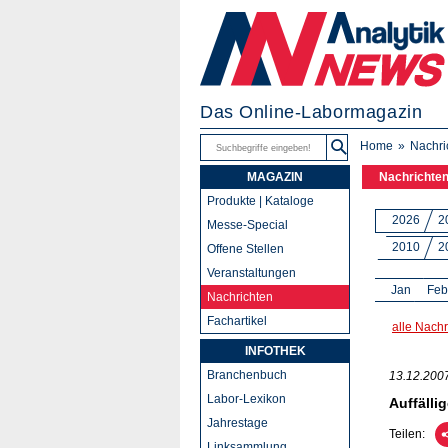
Das Online-Labormagazin
Home
Nachri
MAGAZIN
Nachrichte
Produkte | Kataloge
2026
2
Messe-Special
2010
2
Offene Stellen
Veranstaltungen
Jan
Feb
Nachrichten
Fachartikel
alle Nachr
INFOTHEK
Branchenbuch
13.12.200
Labor-Lexikon
Auffälli
Jahrestage
Teilen:
Linksammlung