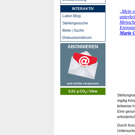
INTERAKTIV
Labor-Blog
Stellengesuche
Biete | Suche
Diskussionsforum
ABONNIEREN
und nichts verpassen
0,01 g CO
/ View
2
Stellungna
mg/kg Körp
teilweise 
Eine gesun
erforderli
Durch Koop
Untersuch