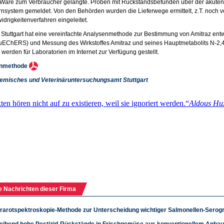
 Ware zum Verbraucher gelangte. Proben mit Rückstandsbefunden über der akute
nsystem gemeldet. Von den Behörden wurden die Lieferwege ermittelt, z.T. noch v
drigkeitenverfahren eingeleitet.
tuttgart hat eine vereinfachte Analysenmethode zur Bestimmung von Amitraz entw
EChERS) und Messung des Wirkstoffes Amitraz und seines Hauptmetabolits N-2,4
erden für Laboratorien im Internet zur Verfügung gestellt.
enmethode
emisches und Veterinäruntersuchungsamt Stuttgart
e Nachrichten dieser Firma
frarotspektroskopie-Methode zur Unterscheidung wichtiger Salmonellen-Serog
leibend hohe Pestizid-Rückstände in Frischgemüse aus konventionellem Anba