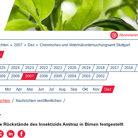
Abonniere
chten
2007
Dez
Chemisches und Veterinäruntersuchungsamt Stuttgart
n
025
2024
2023
2022
2021
2020
2019
2018
2017
2016
009
2008
2007
2006
2005
2004
2003
2002
Mrz
Apr
Mai
Jun
Jul
Aug
Sep
Okt
Nov
Dez
ichten
Nachrichten veröffentlichen
7
ge Rückstände des Insektizids Amitraz in Birnen festgestellt