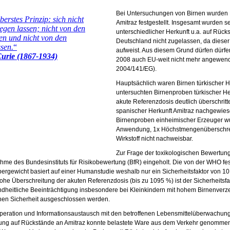
Bei Untersuchungen von Birnen wurden R
Amitraz festgestellt. Insgesamt wurden s
unterschiedlicher Herkunft u.a. auf Rücks
Deutschland nicht zugelassen, da dieser 
aufweist. Aus diesem Grund dürfen dürfe
2008 auch EU-weit nicht mehr angewen
2004/141/EG).
Hauptsächlich waren Birnen türkischer He
untersuchten Birnenproben türkischer H
akute Referenzdosis deutlich überschrit
spanischer Herkunft Amitraz nachgewies
Birnenproben einheimischer Erzeuger w
Anwendung, 1x Höchstmengenüberschreit
Wirkstoff nicht nachweisbar.
Zur Frage der toxikologischen Bewertun
hme des Bundesinstituts für Risikobewertung (BfR) eingeholt. Die von der WHO fe
ergewicht basiert auf einer Humanstudie weshalb nur ein Sicherheitsfaktor von 
hohe Überschreitung der akuten Referenzdosis (bis zu 1095 %) ist der Sicherheitsf
dheitliche Beeinträchtigung insbesondere bei Kleinkindern mit hohem Birnenverzeh
chen Sicherheit ausgeschlossen werden.
eration und Informationsaustausch mit den betroffenen Lebensmittelüberwachung
ung auf Rückstände an Amitraz konnte belastete Ware aus dem Verkehr genommen