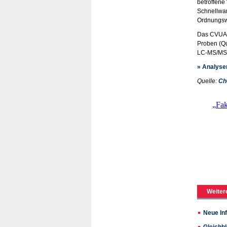
betroffene
Schnellwar
Ordnungswi
Das CVUA S
Proben (Qu
LC-MS/MS w
» Analys
Quelle:
Ch
Weiter
Neue In
Gleichb