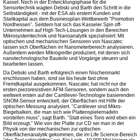
Kassel. Noch in der Entwicklungsphase für die
Sensortechnik wagten Debski und Barth den Schritt in die
Selbständigkeit - mit der ESA als erstem Kunden und
Startkapital aus dem Businessplan-Wettbewerb "Promotion
Nordhessen". Seitdem hat sich das Kasseler Spin off-
Unternehmen auf High Tech-Lösungen in den Bereichen
Mikrosystemtechnik und Nanoanalytik spezialisiert: Mit
optischen und mechanischen Sensoren von Nascatec
lassen sich Oberflächen im Nanometerbereich analysieren.
Außerdem werden Mikrogreifer produziert, mit denen sich
nanotechnologische Bauteile und Vorgänge steuern und
bearbeiten lassen.
Da Debski und Barth erfolgreich einen Nischenmarkt
erschlossen haben, sind sie bis heute fast ohne
Fremdkapital ausgekommen. Nascatec hat nicht nur die
ersten piezoresistiven AFM-Sensoren, sondern auch den
weltweit ersten auf der Cantilever-Technologie basierenden
SNOM-Sensor entwickelt, der Oberflächen mit Hilfe der
optischen Messung analysiert. "Cantilever sind Mikro-
Biegebalken, die man sich wie Plattenspielernadeln
vorstellen muss", sagt Barth. "Statt eines Tons wird eben ein
Bild erzeugt." Wie von der Platte zur CD sei man in der
Physik von der mechanischen zur optischen
Oberflächenanalytik gekommen, die im Life Science-Bereich