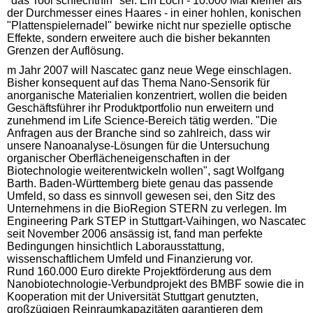
"das Tool schlechthin" sei. Ein Loch - 10.000 Mal kleiner als
der Durchmesser eines Haares - in einer hohlen, konischen
"Plattenspielernadel" bewirke nicht nur spezielle optische
Effekte, sondern erweitere auch die bisher bekannten
Grenzen der Auflösung.
m Jahr 2007 will Nascatec ganz neue Wege einschlagen.
Bisher konsequent auf das Thema Nano-Sensorik für
anorganische Materialien konzentriert, wollen die beiden
Geschäftsführer ihr Produktportfolio nun erweitern und
zunehmend im Life Science-Bereich tätig werden. "Die
Anfragen aus der Branche sind so zahlreich, dass wir
unsere Nanoanalyse-Lösungen für die Untersuchung
organischer Oberflächeneigenschaften in der
Biotechnologie weiterentwickeln wollen", sagt Wolfgang
Barth. Baden-Württemberg biete genau das passende
Umfeld, so dass es sinnvoll gewesen sei, den Sitz des
Unternehmens in die BioRegion STERN zu verlegen. Im
Engineering Park STEP in Stuttgart-Vaihingen, wo Nascatec
seit November 2006 ansässig ist, fand man perfekte
Bedingungen hinsichtlich Laborausstattung,
wissenschaftlichem Umfeld und Finanzierung vor.
Rund 160.000 Euro direkte Projektförderung aus dem
Nanobiotechnologie-Verbundprojekt des BMBF sowie die in
Kooperation mit der Universität Stuttgart genutzten,
großzügigen Reinraumkapazitäten garantieren dem