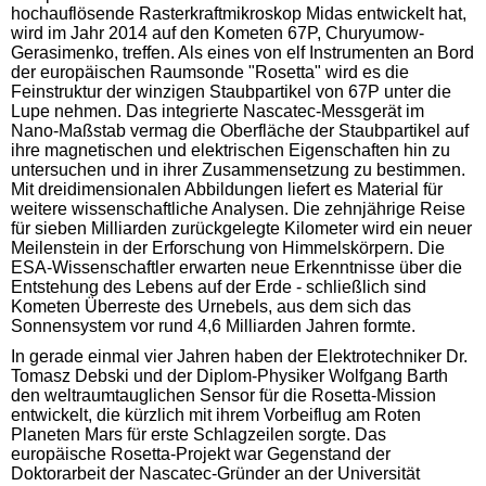
hochauflösende Rasterkraftmikroskop Midas entwickelt hat,
wird im Jahr 2014 auf den Kometen 67P, Churyumow-
Gerasimenko, treffen. Als eines von elf Instrumenten an Bord
der europäischen Raumsonde "Rosetta" wird es die
Feinstruktur der winzigen Staubpartikel von 67P unter die
Lupe nehmen. Das integrierte Nascatec-Messgerät im
Nano-Maßstab vermag die Oberfläche der Staubpartikel auf
ihre magnetischen und elektrischen Eigenschaften hin zu
untersuchen und in ihrer Zusammensetzung zu bestimmen.
Mit dreidimensionalen Abbildungen liefert es Material für
weitere wissenschaftliche Analysen. Die zehnjährige Reise
für sieben Milliarden zurückgelegte Kilometer wird ein neuer
Meilenstein in der Erforschung von Himmelskörpern. Die
ESA-Wissenschaftler erwarten neue Erkenntnisse über die
Entstehung des Lebens auf der Erde - schließlich sind
Kometen Überreste des Urnebels, aus dem sich das
Sonnensystem vor rund 4,6 Milliarden Jahren formte.
In gerade einmal vier Jahren haben der Elektrotechniker Dr.
Tomasz Debski und der Diplom-Physiker Wolfgang Barth
den weltraumtauglichen Sensor für die Rosetta-Mission
entwickelt, die kürzlich mit ihrem Vorbeiflug am Roten
Planeten Mars für erste Schlagzeilen sorgte. Das
europäische Rosetta-Projekt war Gegenstand der
Doktorarbeit der Nascatec-Gründer an der Universität