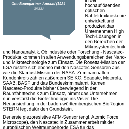
in der
hochauflösenden
optischen
Nahfeldmikroskopie
entwickelt und
produziert das
Unternehmen High
Tech-Lösungen in
den Bereichen der
Mikrosystemtechnik
und Nanoanalytik. Ob Industrie oder Forschung - Nascatec-
Produkte kommen in allen Anwendungsbereichen der Nano-
und Mikrotechnologie zum Einsatz. Die Rosetta-Mission der
ESA rüstete sich ebenso mit den Nascatec-Sensoren aus
wie die Stardust-Mission der NASA. Zum namhaften
Kundenkreis zählen außerdem SEIKO, Seagate, Motorola,
SAAB, BASF und das Bundeskriminalamt. Kamen
Nascatec-Produkte bisher überwiegend in der
Raumfahrttechnik zum Einsatz, nimmt das Unternehmen
nun verstärkt die Biotechnologie ins Visier. Die
Neuansiedlung in der baden-württembergischen BioRegion
STERN legt dafür den Grundstein.
Der erste piezoresistive AFM-Sensor (engl. Atomic Force
Microscope), den Nascatec in Zusammenarbeit mit der
europäischen Weltraumbehörde ESA für das