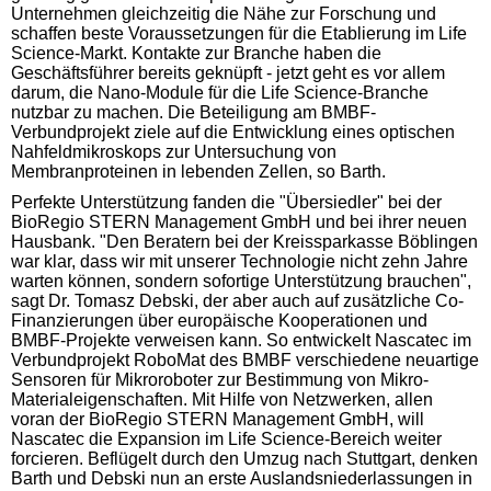
Unternehmen gleichzeitig die Nähe zur Forschung und
schaffen beste Voraussetzungen für die Etablierung im Life
Science-Markt. Kontakte zur Branche haben die
Geschäftsführer bereits geknüpft - jetzt geht es vor allem
darum, die Nano-Module für die Life Science-Branche
nutzbar zu machen. Die Beteiligung am BMBF-
Verbundprojekt ziele auf die Entwicklung eines optischen
Nahfeldmikroskops zur Untersuchung von
Membranproteinen in lebenden Zellen, so Barth.
Perfekte Unterstützung fanden die "Übersiedler" bei der
BioRegio STERN Management GmbH und bei ihrer neuen
Hausbank. "Den Beratern bei der Kreissparkasse Böblingen
war klar, dass wir mit unserer Technologie nicht zehn Jahre
warten können, sondern sofortige Unterstützung brauchen",
sagt Dr. Tomasz Debski, der aber auch auf zusätzliche Co-
Finanzierungen über europäische Kooperationen und
BMBF-Projekte verweisen kann. So entwickelt Nascatec im
Verbundprojekt RoboMat des BMBF verschiedene neuartige
Sensoren für Mikroroboter zur Bestimmung von Mikro-
Materialeigenschaften. Mit Hilfe von Netzwerken, allen
voran der BioRegio STERN Management GmbH, will
Nascatec die Expansion im Life Science-Bereich weiter
forcieren. Beflügelt durch den Umzug nach Stuttgart, denken
Barth und Debski nun an erste Auslandsniederlassungen in