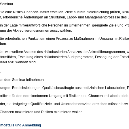
 Seminar
ie eine Risiko-Chancen-Matrix erstellen, Ziele auf ihre Zielerreichung prüfen, Ris
n, erforderliche Änderungen an Strukturen, Labor- und Managementprozesse des 
 in der Lage mitverantwortliche Personen im Unternehmen, geeignete Ziele und P
rung der Akkreditierungsnormen auszuwählen.
ie erforderlichen Punkte, um einen Prozess zu Maßnahmen im Umgang mit Risike
iben.
ie, wie weitere Aspekte des risikobasierten Ansatzes der Akkreditierungsnormen, 
formitäten, Erstellung eines risikobasierten Auditprogramms, Festlegung der Ent
iveau anzuwenden sind.
:
 an dem Seminar teilnehmen
tungen, Bereichsleitungen, Qualitätsbeauftragte aus medizinischen Laboratorien, Pr
rtliche für den normkonformen Umgang mit Risiken und Chancen im Laborbetrieb
der, die festgelegte Qualitätsziele- und Unternehmensziele erreichen müssen bzw. 
e Chancen maximieren und Risiken minimieren wollen.
mdetails und Anmeldung