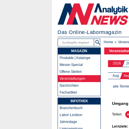
Das Online-Labormagazin
Home
Verans
MAGAZIN
Veranstaltu
Produkte | Kataloge
2026
2
Messe-Special
Offene Stellen
Aug
Se
Veranstaltungen
Nachrichten
alle Termi
Fachartikel
INFOTHEK
Umgang m
Branchenbuch
Teilen:
Labor-Lexikon
Jahrestage
Lernziele:
Linksammlung