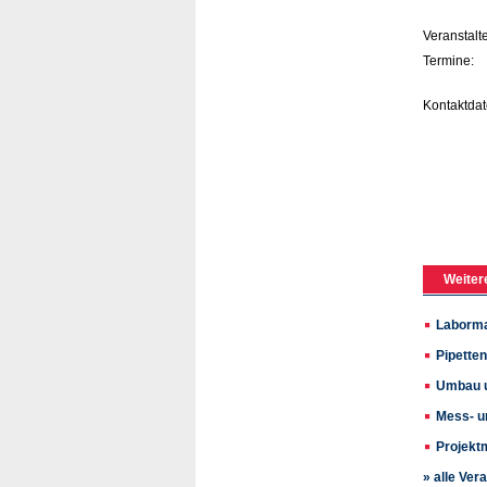
Veranstalte
Termine:
Kontaktdat
Weiter
Laborma
Pipette
Umbau u
Mess- u
Projek
» alle Ver