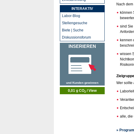
Nach dem
INTERAKTIV
können S
Labor-Blog
bewerte
Stellengesuche
sind Sie
Biete | Suche
Anforde
Diskussionsforum
kennen d
beschre
INSERIEREN
wissen S
Nichtkon
Risikon
Zielgruppe
Wer sollte
und Kunden gewinnen
0,01 g CO
/ View
Laborlei
2
Verantwo
Entschei
alle, di
» Program