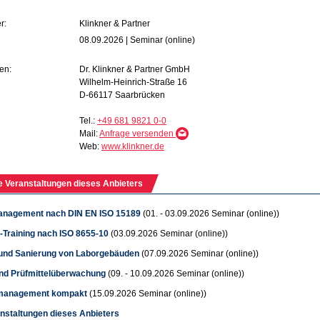
r:
Klinkner & Partner
08.09.2026 | Seminar (online)
en:
Dr. Klinkner & Partner GmbH
Wilhelm-Heinrich-Straße 16
D-66117 Saarbrücken
Tel.:
+49 681 9821 0-0
Mail:
Anfrage versenden
Web:
www.klinkner.de
e Veranstaltungen dieses Anbieters
nagement nach DIN EN ISO 15189
(01. - 03.09.2026 Seminar (online))
n-Training nach ISO 8655-10
(03.09.2026 Seminar (online))
nd Sanierung von Laborgebäuden
(07.09.2026 Seminar (online))
nd Prüfmittelüberwachung
(09. - 10.09.2026 Seminar (online))
tmanagement kompakt
(15.09.2026 Seminar (online))
anstaltungen dieses Anbieters