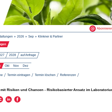
Abonniere
taltungen
2026
Sep
Klinkner & Partner
ngen
027
2028
auf Anfrage
p
Okt
Nov
Dez
ne
Termin eintragen
Termin löschen
Referenzen
it Risiken und Chancen - Risikobasierter Ansatz im Laboratori