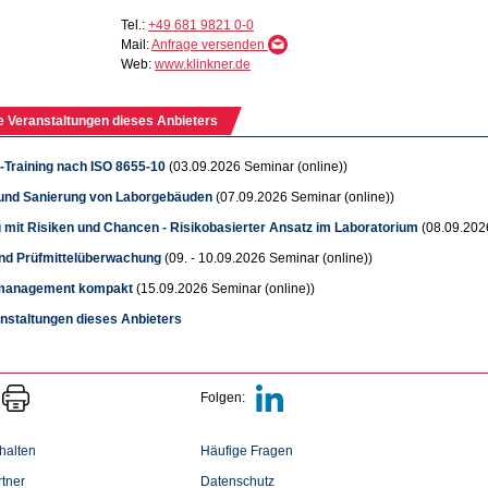
Tel.:
+49 681 9821 0-0
Mail:
Anfrage versenden
Web:
www.klinkner.de
e Veranstaltungen dieses Anbieters
n-Training nach ISO 8655-10
(03.09.2026 Seminar (online))
nd Sanierung von Laborgebäuden
(07.09.2026 Seminar (online))
mit Risiken und Chancen - Risikobasierter Ansatz im Laboratorium
(08.09.202
nd Prüfmittelüberwachung
(09. - 10.09.2026 Seminar (online))
tmanagement kompakt
(15.09.2026 Seminar (online))
anstaltungen dieses Anbieters
Folgen:
halten
Häufige Fragen
tner
Datenschutz