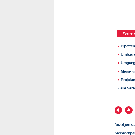
Weiter
Pipette
Umbau u
Umgang 
Mess- u
Projek
» alle Ver
Anzeigen sc
Ansprechpar