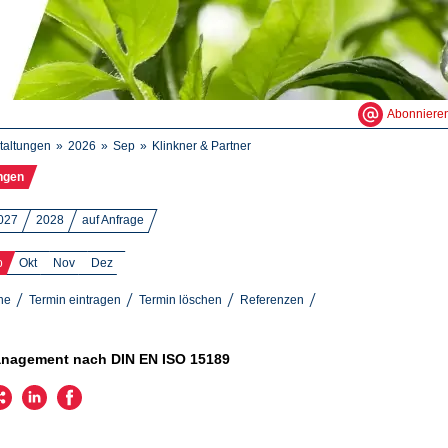
Abonniere
taltungen
2026
Sep
Klinkner & Partner
ngen
027
2028
auf Anfrage
p
Okt
Nov
Dez
ne
Termin eintragen
Termin löschen
Referenzen
nagement nach DIN EN ISO 15189