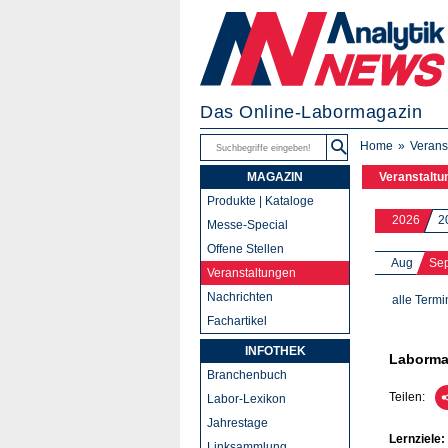
Das Online-Labormagazin
Home
Verans
MAGAZIN
Veranstaltu
Produkte | Kataloge
2026
2
Messe-Special
Offene Stellen
Aug
Se
Veranstaltungen
Nachrichten
alle Termi
Fachartikel
INFOTHEK
Laborma
Branchenbuch
Teilen:
Labor-Lexikon
Jahrestage
Lernziele:
Linksammlung