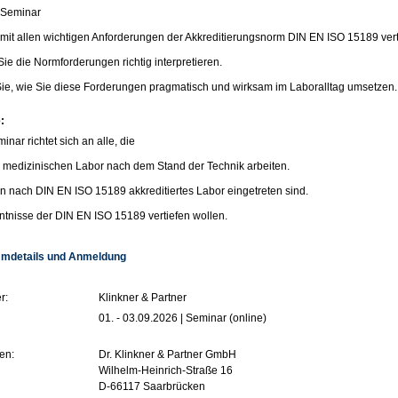
 Seminar
 mit allen wichtigen Anforderungen der Akkreditierungsnorm DIN EN ISO 15189 vert
ie die Normforderungen richtig interpretieren.
ie, wie Sie diese Forderungen pragmatisch und wirksam im Laboralltag umsetzen.
:
nar richtet sich an alle, die
 medizinischen Labor nach dem Stand der Technik arbeiten.
in nach DIN EN ISO 15189 akkreditiertes Labor eingetreten sind.
ntnisse der DIN EN ISO 15189 vertiefen wollen.
mdetails und Anmeldung
r:
Klinkner & Partner
01. - 03.09.2026 | Seminar (online)
en:
Dr. Klinkner & Partner GmbH
Wilhelm-Heinrich-Straße 16
D-66117 Saarbrücken