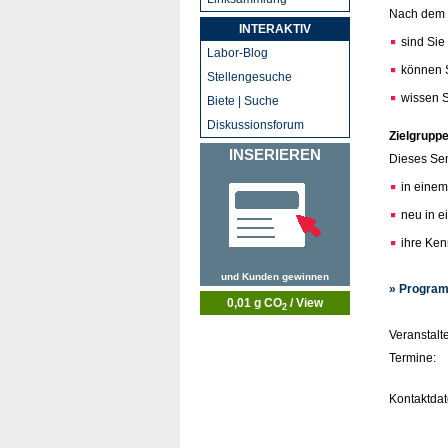
Nach dem
INTERAKTIV
sind Sie
Labor-Blog
können S
Stellengesuche
wissen S
Biete | Suche
Diskussionsforum
Zielgruppe
INSERIEREN
Dieses Semi
in einem
neu in e
ihre Ken
und Kunden gewinnen
» Program
0,01 g CO
/ View
2
Veranstalte
Termine:
Kontaktdat