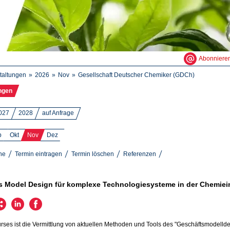
Abonniere
taltungen
2026
Nov
Gesellschaft Deutscher Chemiker (GDCh)
ngen
027
2028
auf Anfrage
p
Okt
Nov
Dez
ne
Termin eintragen
Termin löschen
Referenzen
 Model Design für komplexe Technologiesysteme in der Chemiei
urses ist die Vermittlung von aktuellen Methoden und Tools des "Geschäftsmodellde