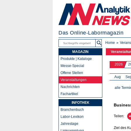
Das Online-Labormagazin
Home
Verans
MAGAZIN
Veranstaltu
Produkte | Kataloge
2026
2
Messe-Special
Offene Stellen
Aug
Se
Veranstaltungen
Nachrichten
alle Termi
Fachartikel
INFOTHEK
Business
Branchenbuch
Teilen:
Labor-Lexikon
Jahrestage
Ziel des K
Linksammlung