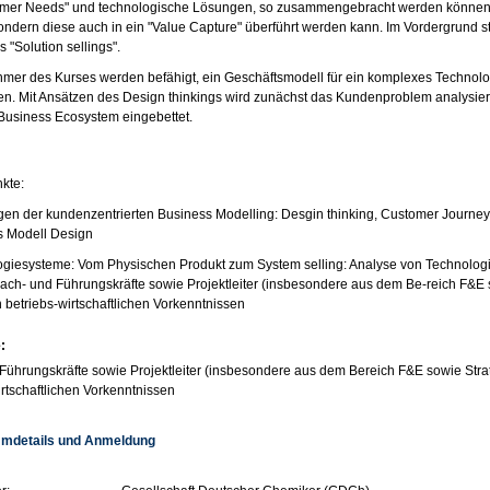
mer Needs" und technologische Lösungen, so zusammengebracht werden können, d
 sondern diese auch in ein "Value Capture" überführt werden kann. Im Vordergrun
 "Solution sellings".
hmer des Kurses werden befähigt, ein Geschäftsmodell für ein komplexes Technol
en. Mit Ansätzen des Design thinkings wird zunächst das Kundenproblem analysiert, 
usiness Ecosystem eingebettet.
kte:
en der kundenzentrierten Business Modelling: Desgin thinking, Customer Journe
s Modell Design
giesysteme: Vom Physischen Produkt zum System selling: Analyse von Technologi
ch- und Führungskräfte sowie Projektleiter (insbesondere aus dem Be-reich F&E 
 betriebs-wirtschaftlichen Vorkenntnissen
:
Führungskräfte sowie Projektleiter (insbesondere aus dem Bereich F&E sowie Stra
irtschaftlichen Vorkenntnissen
mdetails und Anmeldung