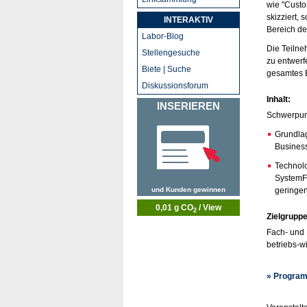
wie "Custo
skizziert,
INTERAKTIV
Bereich des
Labor-Blog
Die Teilne
Stellengesuche
zu entwerf
Biete | Suche
gesamtes B
Diskussionsforum
Inhalt:
INSERIEREN
Schwerpun
Grundlag
Busines
Technolo
SystemFa
und Kunden gewinnen
geringen
0,01 g CO
/ View
2
Zielgruppe
Fach- und 
betriebs-w
» Program