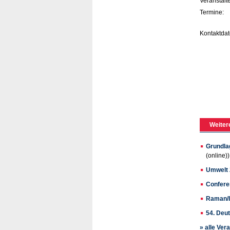
Veranstalte
Termine:
Kontaktdat
Weiter
Grundla
(online))
Umwelt
Confere
Raman/I
54. Deu
» alle Ver