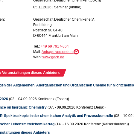
r:
Gesellschaft Deutscher Chemiker (GDCh)
05.11.2026 | Seminar (online)
en:
Gesellschaft Deutscher Chemiker e.V.
Fortbildung
Postfach 90 04 40
D-60444 Frankfurt am Main
Tel.:
+49 69 7917-364
Mail:
Anfrage versenden
Web:
www.gdch.de
e Veranstaltungen dieses Anbieters
gen der Allgemeinen, Anorganischen und Organischen Chemie für Nichtchemik
 2026
(02. - 04.09.2026 Konferenz (Essen))
nce on Inorganic Chemistry
(07. - 09.09.2026 Konferenz (Jena))
R-Spektroskopie in der chemischen Analytik und Prozesskontrolle
(08. - 10.0
tscher Lebensmittelchemikertag
(14. - 16.09.2026 Konferenz (Kaiserslautern))
anstaltungen dieses Anbieters