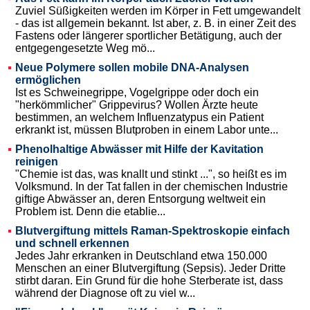
Zuviel Süßigkeiten werden im Körper in Fett umgewandelt
- das ist allgemein bekannt. Ist aber, z. B. in einer Zeit des
Fastens oder längerer sportlicher Betätigung, auch der
entgegengesetzte Weg mö...
Neue Polymere sollen mobile DNA-Analysen
ermöglichen
Ist es Schweinegrippe, Vogelgrippe oder doch ein
"herkömmlicher" Grippevirus? Wollen Ärzte heute
bestimmen, an welchem Influenzatypus ein Patient
erkrankt ist, müssen Blutproben in einem Labor unte...
Phenolhaltige Abwässer mit Hilfe der Kavitation
reinigen
"Chemie ist das, was knallt und stinkt ...", so heißt es im
Volksmund. In der Tat fallen in der chemischen Industrie
giftige Abwässer an, deren Entsorgung weltweit ein
Problem ist. Denn die etablie...
Blutvergiftung mittels Raman-Spektroskopie einfach
und schnell erkennen
Jedes Jahr erkranken in Deutschland etwa 150.000
Menschen an einer Blutvergiftung (Sepsis). Jeder Dritte
stirbt daran. Ein Grund für die hohe Sterberate ist, dass
während der Diagnose oft zu viel w...