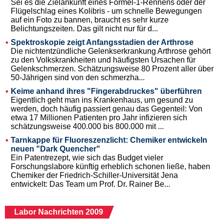
Sei es die Zielankunft eines Formel-1-Rennens oder der
Flügelschlag eines Kolibris - um schnelle Bewegungen
auf ein Foto zu bannen, braucht es sehr kurze
Belichtungszeiten. Das gilt nicht nur für d...
Spektroskopie zeigt Anfangsstadien der Arthrose
Die nichtentzündliche Gelenkserkrankung Arthrose gehört
zu den Volkskrankheiten und häufigsten Ursachen für
Gelenkschmerzen. Schätzungsweise 80 Prozent aller über
50-Jährigen sind von den schmerzha...
Keime anhand ihres "Fingerabdruckes" überführen
Eigentlich geht man ins Krankenhaus, um gesund zu
werden, doch häufig passiert genau das Gegenteil: Von
etwa 17 Millionen Patienten pro Jahr infizieren sich
schätzungsweise 400.000 bis 800.000 mit ...
Tarnkappe für Fluoreszenzlicht: Chemiker entwickeln
neuen "Dark Quencher"
Ein Patentrezept, wie sich das Budget vieler
Forschungslabore künftig erheblich schonen ließe, haben
Chemiker der Friedrich-Schiller-Universität Jena
entwickelt: Das Team um Prof. Dr. Rainer Be...
Labor Nachrichten 2009