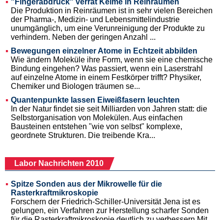
"Fingerabdruck" verrät Keime in Reinräumen
Die Produktion in Reinräumen ist in sehr vielen Bereichen
der Pharma-, Medizin- und Lebensmittelindustrie
unumgänglich, um eine Verunreinigung der Produkte zu
verhindern. Neben der geringen Anzahl ...
Bewegungen einzelner Atome in Echtzeit abbilden
Wie ändern Moleküle ihre Form, wenn sie eine chemische
Bindung eingehen? Was passiert, wenn ein Laserstrahl
auf einzelne Atome in einem Festkörper trifft? Physiker,
Chemiker und Biologen träumen se...
Quantenpunkte lassen Eiweißfasern leuchten
In der Natur findet sie seit Milliarden von Jahren statt: die
Selbstorganisation von Molekülen. Aus einfachen
Bausteinen entstehen "wie von selbst" komplexe,
geordnete Strukturen. Die treibende Kra...
Labor Nachrichten 2010
Spitze Sonden aus der Mikrowelle für die
Rasterkraftmikroskopie
Forschern der Friedrich-Schiller-Universität Jena ist es
gelungen, ein Verfahren zur Herstellung scharfer Sonden
für die Rasterkraftmikroskopie deutlich zu verbessern.Mit