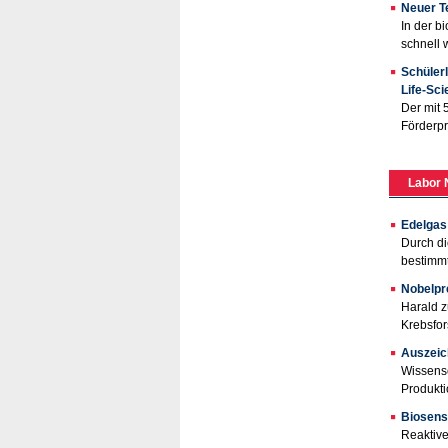
Neuer T
In der b
schnell 
Schüler
Life-Sc
Der mit 
Förderpr
Labor 
Edelgas
Durch di
bestimmt
Nobelpr
Harald z
Krebsfor
Auszeic
Wissensc
Produkti
Biosenso
Reaktive