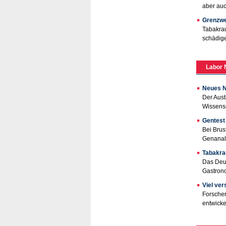
aber auc
Grenzwe
Tabakrau
schädige
Labor 
Neues N
Der Aust
Wissensc
Gentest
Bei Brus
Genanal
Tabakra
Das Deu
Gastrono
Viel ve
Forsche
entwicke