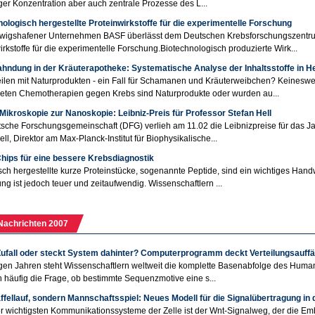
iger Konzentration aber auch zentrale Prozesse des L...
ologisch hergestellte Proteinwirkstoffe für die experimentelle Forschung
wigshafener Unternehmen BASF überlässt dem Deutschen Krebsforschungszentrum
irkstoffe für die experimentelle Forschung.Biotechnologisch produzierte Wirk...
hndung in der Kräuterapotheke: Systematische Analyse der Inhaltsstoffe in He
ilen mit Naturprodukten - ein Fall für Schamanen und Kräuterweibchen? Keinesweg
eten Chemotherapien gegen Krebs sind Naturprodukte oder wurden au...
Mikroskopie zur Nanoskopie: Leibniz-Preis für Professor Stefan Hell
sche Forschungsgemeinschaft (DFG) verlieh am 11.02 die Leibnizpreise für das Jahr
ell, Direktor am Max-Planck-Institut für Biophysikalische...
Chips für eine bessere Krebsdiagnostik
sch hergestellte kurze Proteinstücke, sogenannte Peptide, sind ein wichtiges Hand
ung ist jedoch teuer und zeitaufwendig. Wissenschaftlern ...
Nachrichten 2007
Zufall oder steckt System dahinter? Computerprogramm deckt Verteilungsauffä
igen Jahren steht Wissenschaftlern weltweit die komplette Basenabfolge des Huma
ich häufig die Frage, ob bestimmte Sequenzmotive eine s...
ffellauf, sondern Mannschaftsspiel: Neues Modell für die Signalübertragung in d
r wichtigsten Kommunikationssysteme der Zelle ist der Wnt-Signalweg, der die Em