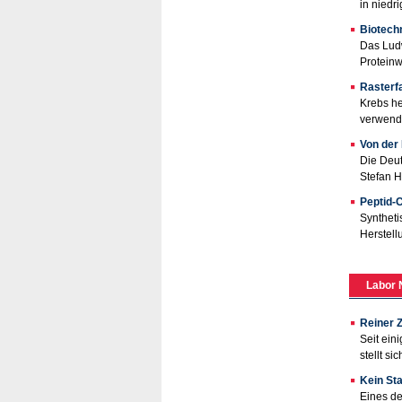
in niedr
Biotechn
Das Lud
Proteinw
Rasterfa
Krebs he
verwend
Von der 
Die Deut
Stefan H
Peptid-
Syntheti
Herstell
Labor 
Reiner 
Seit ein
stellt s
Kein Sta
Eines de