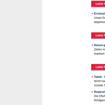
Labor 
Erstmal
Unser Er
abgelese
Labor 
Rätsel g
Zellen m
markiert
Labor 
Tabak - 
Nicht nu
soziale 
Reparat
Die DNA,
Röntgen-