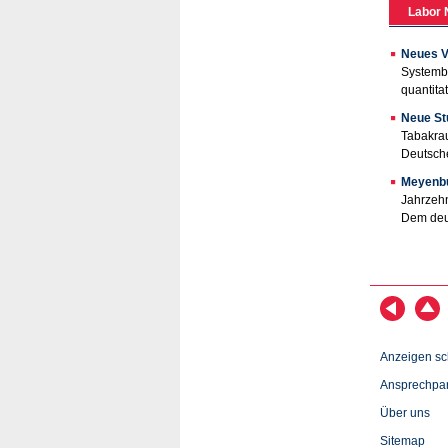
Labor 
Neues V
Systembi
quantita
Neue St
Tabakrau
Deutsche
Meyenbu
Jahrzehn
Dem deut
Anzeigen sc
Ansprechpar
Über uns
Sitemap