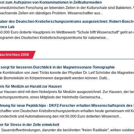
est zum Aufspüren von Kontaminationen in Zellkulturmedien
iomedizinischen Forschung an lebenden Zellen in der Kulturschale sind Bakterien
wachsende Zellen ein ständiges Problem. Wissenschaftler aus...
labor des Deutschen Krebsforschungszentrums ausgezeichnet: Robert-Bosch-St
ience Lab
50.000 Euro dotierte Hauptpreis im Wettbewerb "Schule trifft Wissenschaft" geht an
ogramm des Deutschen Krebsforschungszentrums für naturwisse...
Nachrichten 2008
 sorgt für besseren Durchblick in der Magnetresonanz-Tomographie
e Kombination von zwei Tricks konnte der Physiker Dr. Leif Schröder die Magnet
e Biomoleküle im Körperinneren dargestellt werden können. Dafü...
eis für Medizin an Harald zur Hausen
ur Hausen wird mit dem Nobelpreis für Medizin ausgezeichnet. Zur Hausen, der l
schungszentrums, eines Mitglieds der Helmholtz-Gemeinscha...
hnung für neue Peptidchips - DKFZ-Forscher erhalten Wissenschaftspreis des 
haftler vom Deutschen Krebsforschungszentrum erhalten heute gemeinsam mit Koll
onstechnik und Automatisierung den mit 50.000 Euro dotierten Wissensch...
r für Stress in der Zelle entwickelt
 Sauerstoffverbindungen, darunter die berühmten "freien Radikale", wirken oxidie