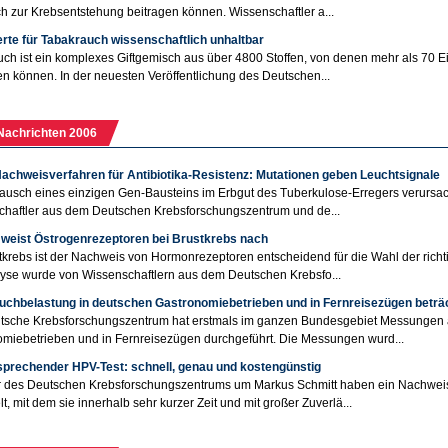
h zur Krebsentstehung beitragen können. Wissenschaftler a...
rte für Tabakrauch wissenschaftlich unhaltbar
ch ist ein komplexes Giftgemisch aus über 4800 Stoffen, von denen mehr als 70 
n können. In der neuesten Veröffentlichung des Deutschen...
Nachrichten 2006
achweisverfahren für Antibiotika-Resistenz: Mutationen geben Leuchtsignale
ausch eines einzigen Gen-Bausteins im Erbgut des Tuberkulose-Erregers verursac
haftler aus dem Deutschen Krebsforschungszentrum und de...
 weist Östrogenrezeptoren bei Brustkrebs nach
tkrebs ist der Nachweis von Hormonrezeptoren entscheidend für die Wahl der richti
yse wurde von Wissenschaftlern aus dem Deutschen Krebsfo...
uchbelastung in deutschen Gastronomiebetrieben und in Fernreisezügen beträc
tsche Krebsforschungszentrum hat erstmals im ganzen Bundesgebiet Messungen a
miebetrieben und in Fernreisezügen durchgeführt. Die Messungen wurd...
rsprechender HPV-Test: schnell, genau und kostengünstig
r des Deutschen Krebsforschungszentrums um Markus Schmitt haben ein Nachweis
lt, mit dem sie innerhalb sehr kurzer Zeit und mit großer Zuverlä...