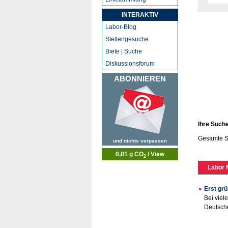
INTERAKTIV
Labor-Blog
Stellengesuche
Biete | Suche
Diskussionsforum
ABONNIEREN
Ihre Such
Gesamte S
und nichts verpassen
0,01 g CO
/ View
2
Labor 
Erst grü
Bei viel
Deutsche