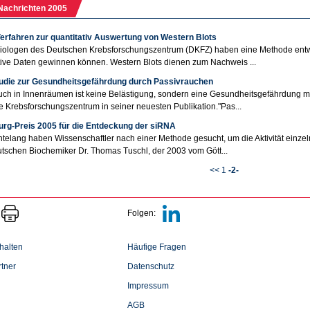
Nachrichten 2005
erfahren zur quantitativ Auswertung von Western Blots
ologen des Deutschen Krebsforschungszentrum (DKFZ) haben eine Methode entwick
tive Daten gewinnen können. Western Blots dienen zum Nachweis ...
udie zur Gesundheitsgefährdung durch Passivrauchen
ch in Innenräumen ist keine Belästigung, sondern eine Gesundheitsgefährdung m
 Krebsforschungszentrum in seiner neuesten Publikation."Pas...
rg-Preis 2005 für die Entdeckung der siRNA
telang haben Wissenschaftler nach einer Methode gesucht, um die Aktivität einze
schen Biochemiker Dr. Thomas Tuschl, der 2003 vom Gött...
<<
1
-2-
Folgen:
halten
Häufige Fragen
tner
Datenschutz
Impressum
AGB