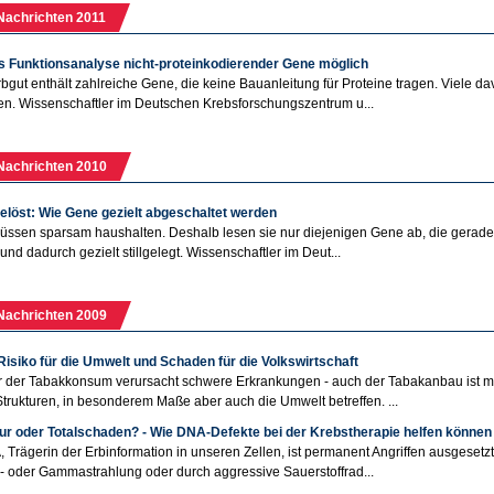
Nachrichten 2011
s Funktionsanalyse nicht-proteinkodierender Gene möglich
bgut enthält zahlreiche Gene, die keine Bauanleitung für Proteine tragen. Viele 
n. Wissenschaftler im Deutschen Krebsforschungszentrum u...
Nachrichten 2010
elöst: Wie Gene gezielt abgeschaltet werden
üssen sparsam haushalten. Deshalb lesen sie nur diejenigen Gene ab, die gerad
 und dadurch gezielt stillgelegt. Wissenschaftler im Deut...
Nachrichten 2009
Risiko für die Umwelt und Schaden für die Volkswirtschaft
r der Tabakkonsum verursacht schwere Erkrankungen - auch der Tabakanbau ist m
Strukturen, in besonderem Maße aber auch die Umwelt betreffen. ...
ur oder Totalschaden? - Wie DNA-Defekte bei der Krebstherapie helfen können
 Trägerin der Erbinformation in unseren Zellen, ist permanent Angriffen ausgesetzt:
 oder Gammastrahlung oder durch aggressive Sauerstoffrad...