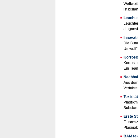
Weltweit
ist bisl
Leuchte
Leuchten
diagnost
Innovat
Die Bund
Umwelt" 
Korrosi
Korrosio
Ein Team
Nachhal
Aus dem
Verfahre
Toxizitä
Plastikm
Substanz
Erste St
Fluoresz
Plasmabi
BAM fei