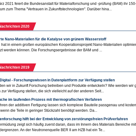
rz 2021 feiert die Bundesanstalt für Materialforschung und -prüfung (BAM) ihr 150
m zum Thema "Vertrauen in Zukunftstechnologien". Darüber hina...
Nachrichten 2020
rte Nano-Materialien für die Katalyse von grünem Wasserstoff
hat in einem großen europäischen Kooperationsprojekt Nano-Materialien optimier
zt werden können. Die Forschungsergebnisse der BAM und ...
Nachrichten 2019
Digital - Forschungswissen in Datenplattform zur Verfügung stellen
en wir in Zukunft Forschung betreiben und Produkte entwickeln? Wie werden wir
zur Verfügung stellen, die sich vielleicht auf der anderen Seit...
uche im laufenden Prozess mit thermografischen Verfahren
ahren der additiven Fertigung lassen sich komplexe Bauteile passgenau und kosteng
, wenn die Teile in geringer Stückzahl benötigt werden. Da...
nforschung hilft bei der Entwicklung von zerstörungsfreien Prüfverfahren
ermüdung zeigt sich häufig zuerst daran, dass im Innern des Materials Bereiche m
ergrenzen. An der Neutronenquelle BER II am HZB hat ein Te...