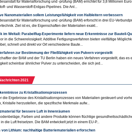
esanstalt für Materialforschung und -prüfung (BAM) errichtet für 3,8 Millionen Euro
off- und Wasserstoff-Erdgas-Pipelines. Die Anl...
ve Nanomaterialien sollem Leistungsfähigkeit von Halbleitern verbessern
esanstalt für Materialforschung und -prüfung (BAM) erforscht in drei EU-Verbundp
rtechnik. Ziel ist es, die Eigenschaften der Materialien exakt...
 im Weltall: Parabelflug-Experimente liefern neue Erkenntnisse zur Bauteil-Qua
r in die Schwerelosigkeit: Additive Fertigungsverfahren bieten vielfältige Möglic
ibel, schnell und direkt vor Ort verschiedene Baute...
erfahren zur Bestimmung der Fließfähigkeit von Pulvern vorgestellt
haftler der BAM und der TU Berlin haben ein neues Verfahren vorgestellt, das es 
igkeit scheinbar ähnlicher Pulver zu unterscheiden, die sich jed...
Nachrichten 2021
kenntnisse zu Kristallisationsprozessen
r die Ergebnisse des Kristallisationsprozesses von Materialien gesteuert und vor
 Kristalle herzustellen, die spezifische Merkmale aufw...
zmaterial für bessere Luft in Innenräumen
odenbeläge, Farben und andere Produkte können flüchtige gesundheitsschädlich
in die Luft freisetzen. Die BAM entwickelt jetzt in einem EU-P...
 von Lithium: nachhaltige Batteriematerialien erforschen