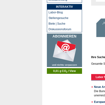
INTERAKTIV
Labor-Blog
Stellengesuche
Biete | Suche
Diskussionsforum
ABONNIEREN
Ihre Such
Gesamte S
und nichts verpassen
0,01 g CO
/ View
2
Labor 
Neue An
Die Bund
unerreich
Europawe