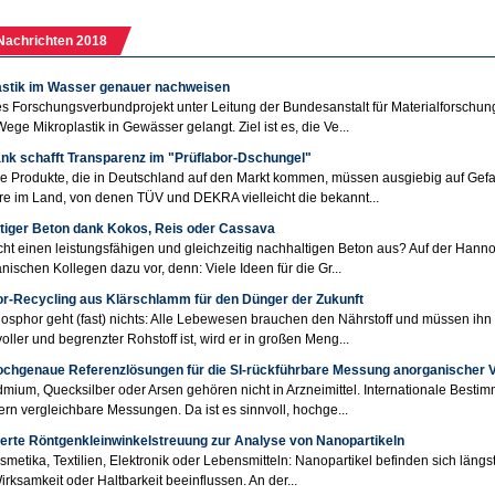
Nachrichten 2018
astik im Wasser genauer nachweisen
s Forschungsverbundprojekt unter Leitung der Bundesanstalt für Materialforschung
ege Mikroplastik in Gewässer gelangt. Ziel ist es, die Ve...
nk schafft Transparenz im "Prüflabor-Dschungel"
e Produkte, die in Deutschland auf den Markt kommen, müssen ausgiebig auf Gefa
re im Land, von denen TÜV und DEKRA vielleicht die bekannt...
tiger Beton dank Kokos, Reis oder Cassava
t einen leistungsfähigen und gleichzeitig nachhaltigen Beton aus? Auf der Hann
kanischen Kollegen dazu vor, denn: Viele Ideen für die Gr...
r-Recycling aus Klärschlamm für den Dünger der Zukunft
sphor geht (fast) nichts: Alle Lebewesen brauchen den Nährstoff und müssen i
voller und begrenzter Rohstoff ist, wird er in großen Meng...
ochgenaue Referenzlösungen für die SI-rückführbare Messung anorganischer 
dmium, Quecksilber oder Arsen gehören nicht in Arzneimittel. Internationale Best
ern vergleichbare Messungen. Da ist es sinnvoll, hochge...
erte Röntgenkleinwinkelstreuung zur Analyse von Nanopartikeln
smetika, Textilien, Elektronik oder Lebensmitteln: Nanopartikel befinden sich längst
irksamkeit oder Haltbarkeit beeinflussen. An der...