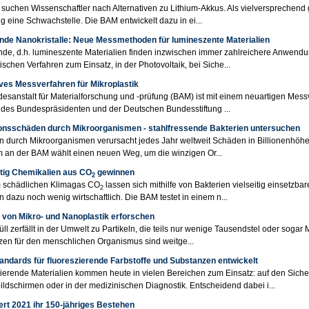
 suchen Wissenschaftler nach Alternativen zu Lithium-Akkus. Als vielversprechend
ang eine Schwachstelle. Die BAM entwickelt dazu in ei...
nde Nanokristalle: Neue Messmethoden für lumineszente Materialien
de, d.h. lumineszente Materialien finden inzwischen immer zahlreichere Anwendu
ischen Verfahren zum Einsatz, in der Photovoltaik, bei Siche...
ives Messverfahren für Mikroplastik
esanstalt für Materialforschung und -prüfung (BAM) ist mit einem neuartigen Messv
des Bundespräsidenten und der Deutschen Bundesstiftung ...
onsschäden durch Mikroorganismen - stahlfressende Bakterien untersuchen
n durch Mikroorganismen verursacht jedes Jahr weltweit Schäden in Billionenhöhe. 
 an der BAM wählt einen neuen Weg, um die winzigen Or...
tig Chemikalien aus CO
gewinnen
2
 schädlichen Klimagas CO
lassen sich mithilfe von Bakterien vielseitig einsetzb
2
n dazu noch wenig wirtschaftlich. Die BAM testet in einem n...
t von Mikro- und Nanoplastik erforschen
üll zerfällt in der Umwelt zu Partikeln, die teils nur wenige Tausendstel oder sogar 
en für den menschlichen Organismus sind weitge...
andards für fluoreszierende Farbstoffe und Substanzen entwickelt
ierende Materialien kommen heute in vielen Bereichen zum Einsatz: auf den Siche
ldschirmen oder in der medizinischen Diagnostik. Entscheidend dabei i...
ert 2021 ihr 150-jähriges Bestehen