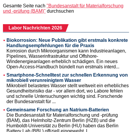
Gesamte Seite nach
"Bundesanstalt für Materialforschung
und -prüfung (BAM)"
durchsuchen
Labor Nachrichten 2026
Biokorrosion: Neue Publikation gibt erstmals konkrete
Handlungsempfehlungen für die Praxis
Korrosion durch Mikroorganismen kann Industrieanlagen,
Pipelines, Wasserinfrastruktur und Offshore-
Windenergieanlagen erheblich schädigen. Ein neues
Open-Access-Handbuch bündelt nun erstmals interd...
Smartphone-Schnelltest zur schnellen Erkennung von
mikrobiell verunreinigtem Wasser
Mikrobiell belastetes Wasser stellt weltweit ein erhebliches
Gesundheitsrisiko dar - vor allem dort, wo Labore fehlen
und schnelle Untersuchungen wichtig sind. Forschende
der Bundesanstalt für ...
Gemeinsame Forschung an Natrium-Batterien
Die Bundesanstalt für Materialforschung und -prüfung
(BAM), das Helmholtz-Zentrum Berlin (HZB) und die
Humboldt-Universität zu Berlin (HU) haben das Berlin
Battery Lab (BBL) offiziell eingeweiht. I...