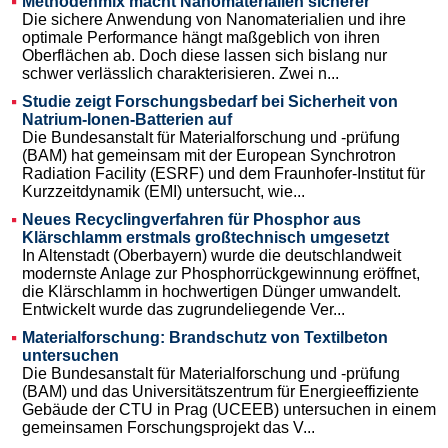
Methodenmix macht Nanomaterialien sicherer
Die sichere Anwendung von Nanomaterialien und ihre
optimale Performance hängt maßgeblich von ihren
Oberflächen ab. Doch diese lassen sich bislang nur
schwer verlässlich charakterisieren. Zwei n...
Studie zeigt Forschungsbedarf bei Sicherheit von
Natrium-Ionen-Batterien auf
Die Bundesanstalt für Materialforschung und -prüfung
(BAM) hat gemeinsam mit der European Synchrotron
Radiation Facility (ESRF) und dem Fraunhofer-Institut für
Kurzzeitdynamik (EMI) untersucht, wie...
Neues Recyclingverfahren für Phosphor aus
Klärschlamm erstmals großtechnisch umgesetzt
In Altenstadt (Oberbayern) wurde die deutschlandweit
modernste Anlage zur Phosphorrückgewinnung eröffnet,
die Klärschlamm in hochwertigen Dünger umwandelt.
Entwickelt wurde das zugrundeliegende Ver...
Materialforschung: Brandschutz von Textilbeton
untersuchen
Die Bundesanstalt für Materialforschung und -prüfung
(BAM) und das Universitätszentrum für Energieeffiziente
Gebäude der CTU in Prag (UCEEB) untersuchen in einem
gemeinsamen Forschungsprojekt das V...