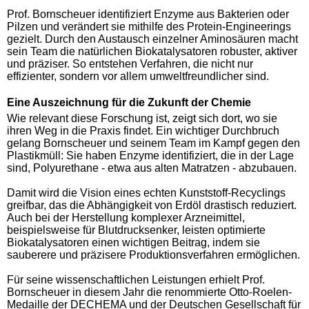
Prof. Bornscheuer identifiziert Enzyme aus Bakterien oder
Pilzen und verändert sie mithilfe des Protein-Engineerings
gezielt. Durch den Austausch einzelner Aminosäuren macht
sein Team die natürlichen Biokatalysatoren robuster, aktiver
und präziser. So entstehen Verfahren, die nicht nur
effizienter, sondern vor allem umweltfreundlicher sind.
Eine Auszeichnung für die Zukunft der Chemie
Wie relevant diese Forschung ist, zeigt sich dort, wo sie
ihren Weg in die Praxis findet. Ein wichtiger Durchbruch
gelang Bornscheuer und seinem Team im Kampf gegen den
Plastikmüll: Sie haben Enzyme identifiziert, die in der Lage
sind, Polyurethane - etwa aus alten Matratzen - abzubauen.
Damit wird die Vision eines echten Kunststoff-Recyclings
greifbar, das die Abhängigkeit von Erdöl drastisch reduziert.
Auch bei der Herstellung komplexer Arzneimittel,
beispielsweise für Blutdrucksenker, leisten optimierte
Biokatalysatoren einen wichtigen Beitrag, indem sie
sauberere und präzisere Produktionsverfahren ermöglichen.
Für seine wissenschaftlichen Leistungen erhielt Prof.
Bornscheuer in diesem Jahr die renommierte Otto-Roelen-
Medaille der DECHEMA und der Deutschen Gesellschaft für